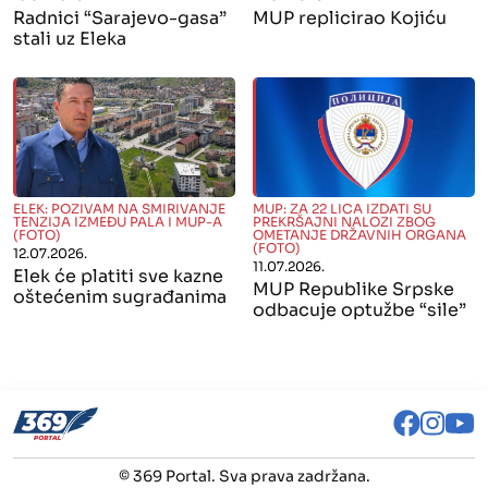
Radnici “Sarajevo-gasa”
MUP replicirao Kojiću
stali uz Eleka
" alt="">
" alt="">
ELEK: POZIVAM NA SMIRIVANJE
MUP: ZA 22 LICA IZDATI SU
TENZIJA IZMEĐU PALA I MUP-A
PREKRŠAJNI NALOZI ZBOG
(FOTO)
OMETANJE DRŽAVNIH ORGANA
(FOTO)
12.07.2026.
11.07.2026.
Elek će platiti sve kazne
MUP Republike Srpske
oštećenim sugrađanima
odbacuje optužbe “sile”
© 369 Portal. Sva prava zadržana.