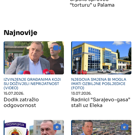
“torturu” u Palama
Najnovije
" alt="">
" alt="">
IZVINJENJE GRAĐANIMA KOJI
NJEGOVA SMJENA BI MOGLA
SU DOŽIVJELI NEPRIJATNOST
IMATI OZBILJNE POSLJEDICE
(VIDEO)
(FOTO)
15.07.2026.
13.07.2026.
Dodik zatražio
Radnici “Sarajevo-gasa”
odgovornost
stali uz Eleka