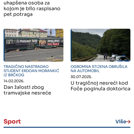
uhapšena osoba za
kojom je bilo raspisano
pet potraga
" alt="">
" alt="">
TRAGIČNO NASTRADAO
OGROMNA STIJENA OBRUŠILA
STUDENT ERDOAN MORANKIĆ
NA AUTOMOBIL
IZ BRČKOG
30.07.2025.
14.02.2026.
U tragičnoj nesreći kod
Dan žalosti zbog
Foče poginula doktorica
tramvajske nesreće
Sport
Više