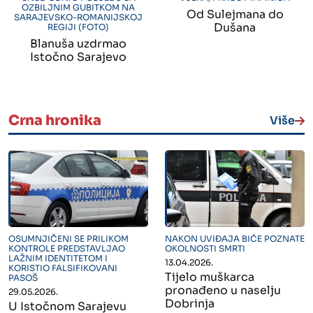
OZBILJNIM GUBITKOM NA
Od Sulejmana do
SARAJEVSKO-ROMANIJSKOJ
Dušana
REGIJI (FOTO)
Blanuša uzdrmao
Istočno Sarajevo
Crna hronika
Više
" alt="">
" alt="">
OSUMNJIČENI SE PRILIKOM
NAKON UVIĐAJA BIĆE POZNATE
KONTROLE PREDSTAVLJAO
OKOLNOSTI SMRTI
LAŽNIM IDENTITETOM I
13.04.2026.
KORISTIO FALSIFIKOVANI
Tijelo muškarca
PASOŠ
pronađeno u naselju
29.05.2026.
Dobrinja
U Istočnom Sarajevu