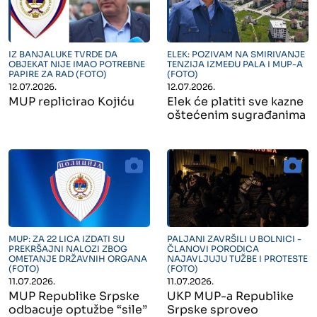
" alt="">
" alt="">
IZ BANJALUKE TVRDE DA
ELEK: POZIVAM NA SMIRIVANJE
OBJEKAT NIJE IMAO POTREBNE
TENZIJA IZMEĐU PALA I MUP-A
PAPIRE ZA RAD (FOTO)
(FOTO)
12.07.2026.
12.07.2026.
MUP replicirao Kojiću
Elek će platiti sve kazne
oštećenim sugrađanima
" alt="">
" alt="">
MUP: ZA 22 LICA IZDATI SU
PALJANI ZAVRŠILI U BOLNICI -
PREKRŠAJNI NALOZI ZBOG
ČLANOVI PORODICA
OMETANJE DRŽAVNIH ORGANA
NAJAVLJUJU TUŽBE I PROTESTE
(FOTO)
(FOTO)
11.07.2026.
11.07.2026.
MUP Republike Srpske
UKP MUP-a Republike
odbacuje optužbe “sile”
Srpske sproveo