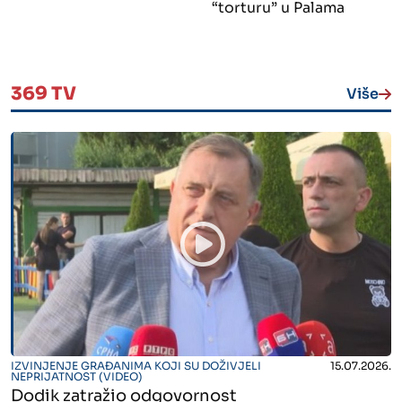
“torturu” u Palama
369 TV
Više
" alt="">
IZVINJENJE GRAĐANIMA KOJI SU DOŽIVJELI
15.07.2026.
NEPRIJATNOST (VIDEO)
Dodik zatražio odgovornost