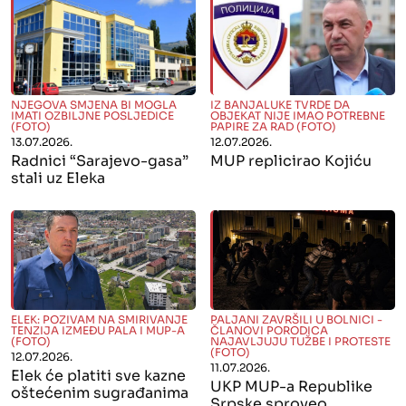
" alt="">
" alt="">
NJEGOVA SMJENA BI MOGLA
IZ BANJALUKE TVRDE DA
IMATI OZBILJNE POSLJEDICE
OBJEKAT NIJE IMAO POTREBNE
(FOTO)
PAPIRE ZA RAD (FOTO)
13.07.2026.
12.07.2026.
Radnici “Sarajevo-gasa”
MUP replicirao Kojiću
stali uz Eleka
" alt="">
" alt="">
ELEK: POZIVAM NA SMIRIVANJE
PALJANI ZAVRŠILI U BOLNICI -
TENZIJA IZMEĐU PALA I MUP-A
ČLANOVI PORODICA
(FOTO)
NAJAVLJUJU TUŽBE I PROTESTE
(FOTO)
12.07.2026.
11.07.2026.
Elek će platiti sve kazne
UKP MUP-a Republike
oštećenim sugrađanima
Srpske sproveo