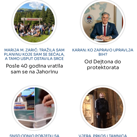
" alt="">
" alt="">
MARIJA M. ZARIĆ: TRAŽILA SAM
KARAN: KO ZAPRAVO UPRAVLJA
PLANINU KOJE SAM SE SEĆALA,
BIH?
A TAMO USPUT OSTAVILA SRCE
Od Dejtona do
Posle 40 godina vratila
protektorata
sam se na Jahorinu
" alt="">
" alt="">
SNSD ODNIO POBJEDU SA
VJERA, PRKOS I TAMNICA