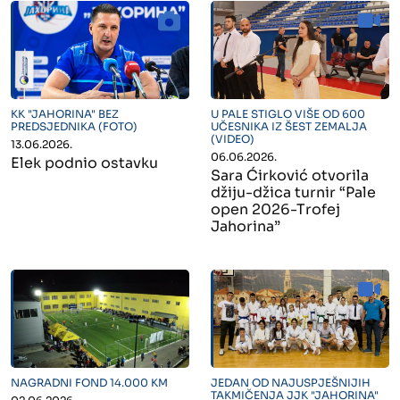
" alt="">
" alt="">
KK "JAHORINA" BEZ
U PALE STIGLO VIŠE OD 600
PREDSJEDNIKA (FOTO)
UČESNIKA IZ ŠEST ZEMALJA
(VIDEO)
13.06.2026.
06.06.2026.
Elek podnio ostavku
Sara Ćirković otvorila
džiju-džica turnir “Pale
open 2026-Trofej
Jahorina”
" alt="">
" alt="">
NAGRADNI FOND 14.000 KM
JEDAN OD NAJUSPJEŠNIJIH
TAKMIČENJA JJK "JAHORINA"