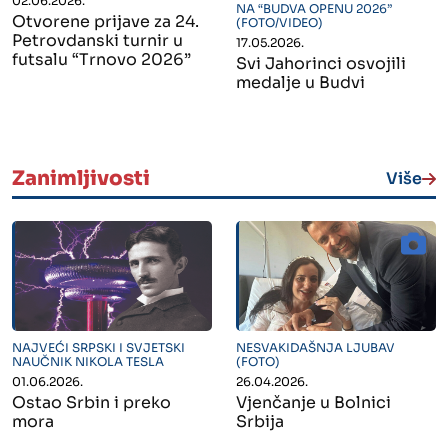
02.06.2026.
NA “BUDVA OPENU 2026”
Otvorene prijave za 24.
(FOTO/VIDEO)
Petrovdanski turnir u
17.05.2026.
futsalu “Trnovo 2026”
Svi Jahorinci osvojili
medalje u Budvi
Zanimljivosti
Više
" alt="">
" alt="">
NAJVEĆI SRPSKI I SVJETSKI
NESVAKIDAŠNJA LJUBAV
NAUČNIK NIKOLA TESLA
(FOTO)
01.06.2026.
26.04.2026.
Ostao Srbin i preko
Vjenčanje u Bolnici
mora
Srbija