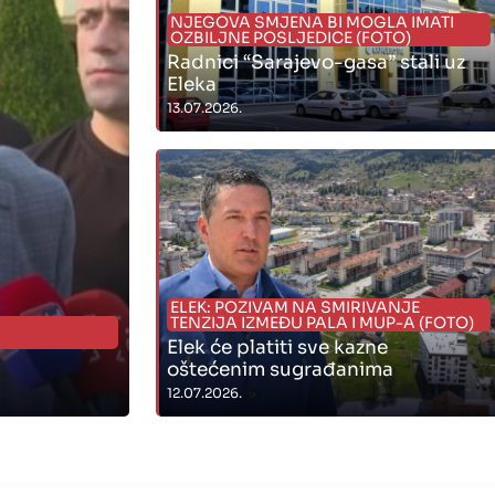
NJEGOVA SMJENA BI MOGLA IMATI
OZBILJNE POSLJEDICE (FOTO)
Radnici “Sarajevo-gasa” stali uz
Eleka
13.07.2026.
" alt="">
ELEK: POZIVAM NA SMIRIVANJE
TENZIJA IZMEĐU PALA I MUP-A (FOTO)
Elek će platiti sve kazne
oštećenim sugrađanima
12.07.2026.
" alt="">