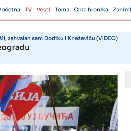
Početna
TV
Vesti
Tema
Crna hronika
Zaniml
šli, zahvalan sam Dodiku i Kneževiću (VIDEO)
Beogradu