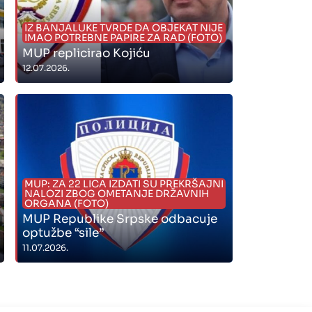
IZ BANJALUKE TVRDE DA OBJEKAT NIJE
IMAO POTREBNE PAPIRE ZA RAD (FOTO)
MUP replicirao Kojiću
12.07.2026.
" alt="">
MUP: ZA 22 LICA IZDATI SU PREKRŠAJNI
NALOZI ZBOG OMETANJE DRŽAVNIH
ORGANA (FOTO)
MUP Republike Srpske odbacuje
optužbe “sile”
11.07.2026.
" alt="">