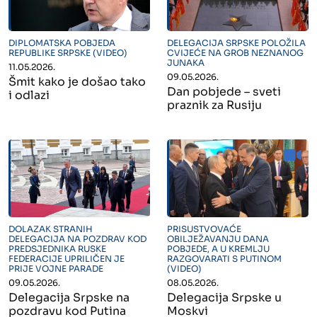
" alt="">
" alt="">
DIPLOMATSKA POBJEDA
DELEGACIJA SRPSKE POLOŽILA
REPUBLIKE SRPSKE (VIDEO)
CVIJEĆE NA GROB NEZNANOG
JUNAKA
11.05.2026.
09.05.2026.
Šmit kako je došao tako
Dan pobjede – sveti
i odlazi
praznik za Rusiju
" alt="">
" alt="">
DOLAZAK STRANIH
PRISUSTVOVAĆE
DELEGACIJA NA POZDRAV KOD
OBILJEŽAVANJU DANA
PREDSJEDNIKA RUSKE
POBJEDE, A U KREMLJU
FEDERACIJE UPRILIČEN JE
RAZGOVARATI S PUTINOM
PRIJE VOJNE PARADE
(VIDEO)
09.05.2026.
08.05.2026.
Delegacija Srpske na
Delegacija Srpske u
pozdravu kod Putina
Moskvi