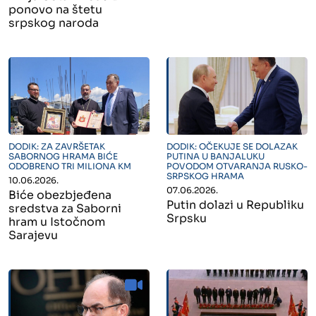
ponovo na štetu
srpskog naroda
" alt="">
" alt="">
DODIK: ZA ZAVRŠETAK
DODIK: OČEKUJE SE DOLAZAK
SABORNOG HRAMA BIĆE
PUTINA U BANJALUKU
ODOBRENO TRI MILIONA KM
POVODOM OTVARANJA RUSKO-
SRPSKOG HRAMA
10.06.2026.
07.06.2026.
Biće obezbjeđena
Putin dolazi u Republiku
sredstva za Saborni
Srpsku
hram u Istočnom
Sarajevu