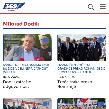
Milorad Dodik
" alt="">
" alt="">
IZVINJENJE GRAĐANIMA KOJI
OZVANIČEN POČETAK
SU DOŽIVJELI NEPRIJATNOST
GRADNJE PREKO ROMANIJE DO
(VIDEO)
SUMBOLOVCA (FOTO)
15.07.2026.
07.07.2026.
Dodik zatražio
Treća traka preko
odgovornost
Romanije