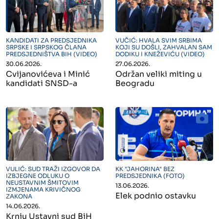
" alt="">
" alt="">
KANDIDATI ZA PREDSJEDNIKA
VUČIĆ: HVALA SVIM SRBIMA
SRPSKE I SRPSKOG ČLANA
KOJI SU DOŠLI, ZAHVALAN SAM
PREDSJEDNIŠTVA BIH (VIDEO)
DODIKU I KNEŽEVIĆU (VIDEO)
30.06.2026.
27.06.2026.
Cvijanovićeva i Minić
Održan veliki miting u
kandidati SNSD-a
Beogradu
" alt="">
" alt="">
VULIĆ: SUD TRAŽI IZGOVOR DA
KK "JAHORINA" BEZ
IZBJEGNE ODLUKU O
PREDSJEDNIKA (FOTO)
NEUSTAVNIM ŠMITOVIM
13.06.2026.
IZMJENAMA KRIVIČNOG
Elek podnio ostavku
ZAKONA
14.06.2026.
Krnju Ustavni sud BiH