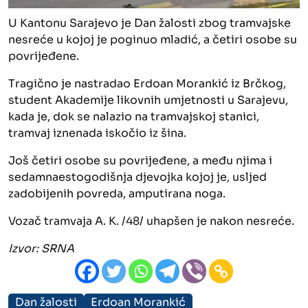
U Kantonu Sarajevo je Dan žalosti zbog tramvajske
nesreće u kojoj je poginuo mladić, a četiri osobe su
povrijeđene.
Tragično je nastradao Erdoan Morankić iz Brčkog,
student Akademije likovnih umjetnosti u Sarajevu,
kada je, dok se nalazio na tramvajskoj stanici,
tramvaj iznenada iskočio iz šina.
Još četiri osobe su povrijeđene, a među njima i
sedamnaestogodišnja djevojka kojoj je, usljed
zadobijenih povreda, amputirana noga.
Vozač tramvaja A. K. /48/ uhapšen je nakon nesreće.
Izvor:
SRNA
Dan žalosti
Erdoan Morankić