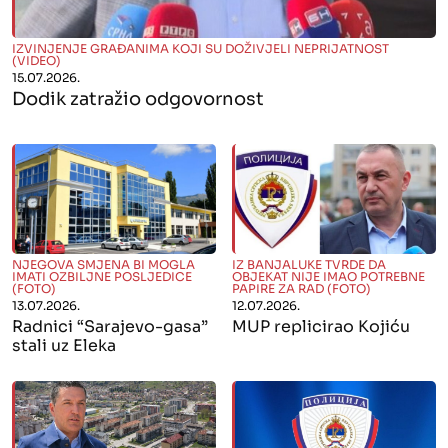
" alt="">
IZVINJENJE GRAĐANIMA KOJI SU DOŽIVJELI NEPRIJATNOST
(VIDEO)
15.07.2026.
Dodik zatražio odgovornost
" alt="">
" alt="">
NJEGOVA SMJENA BI MOGLA
IZ BANJALUKE TVRDE DA
IMATI OZBILJNE POSLJEDICE
OBJEKAT NIJE IMAO POTREBNE
(FOTO)
PAPIRE ZA RAD (FOTO)
13.07.2026.
12.07.2026.
Radnici “Sarajevo-gasa”
MUP replicirao Kojiću
stali uz Eleka