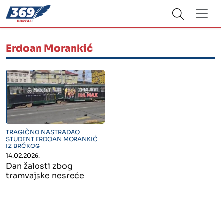
Erdoan Morankić
" alt="">
TRAGIČNO NASTRADAO
STUDENT ERDOAN MORANKIĆ
IZ BRČKOG
14.02.2026.
Dan žalosti zbog
tramvajske nesreće