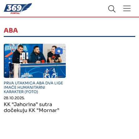
ABA
" alt="">
PRVA UTAKMICA ABA DVA LIGE
IMAĆE HUMANITARNI
KARAKTER (FOTO)
28.10.2025.
KK “Jahorina” sutra
dočekuju KK “Mornar”