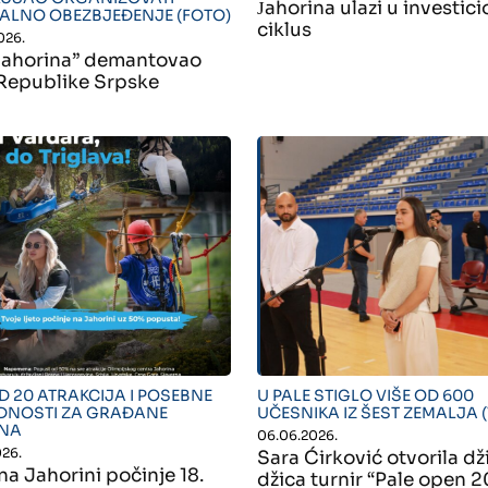
Јahorina ulazi u investici
ALNO OBEZBJEĐENJE (FOTO)
ciklus
026.
ahorina” demantovao
epublike Srpske
"">
" alt="">
D 20 ATRAKCIJA I POSEBNE
U PALE STIGLO VIŠE OD 600
NOSTI ZA GRAĐANE
UČESNIKA IZ ŠEST ZEMALJA 
ONA
06.06.2026.
026.
Sara Ćirković otvorila dž
na Jahorini počinje 18.
džica turnir “Pale open 