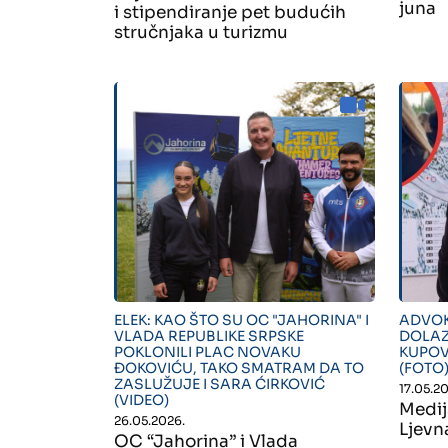
juna
i stipendiranje pet budućih
stručnjaka u turizmu
" alt="">
" alt=
ELEK: KAO ŠTO SU OC "JAHORINA" I
ADVOK
VLADA REPUBLIKE SRPSKE
DOLAZ
POKLONILI PLAC NOVAKU
KUPOV
ĐOKOVIĆU, TAKO SMATRAM DA TO
(FOTO
ZASLUŽUJE I SARA ĆIRKOVIĆ
17.05.2
(VIDEO)
Medij
26.05.2026.
Ljevn
OC “Jahorina” i Vlada