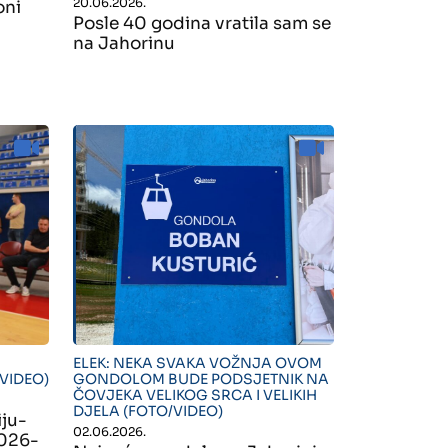
20.06.2026.
oni
Posle 40 godina vratila sam se
na Jahorinu
" alt="">
ELEK: NEKA SVAKA VOŽNJA OVOM
(VIDEO)
GONDOLOM BUDE PODSJETNIK NA
ČOVJEKA VELIKOG SRCA I VELIKIH
DJELA (FOTO/VIDEO)
iju-
02.06.2026.
2026-