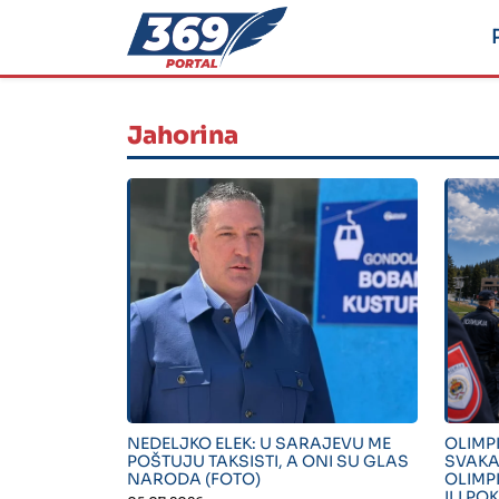
Jahorina
" alt="">
" alt=
NEDELJKO ELEK: U SARAJEVU ME
OLIMP
POŠTUJU TAKSISTI, A ONI SU GLAS
SVAKA
NARODA (FOTO)
OLIMP
ILI P