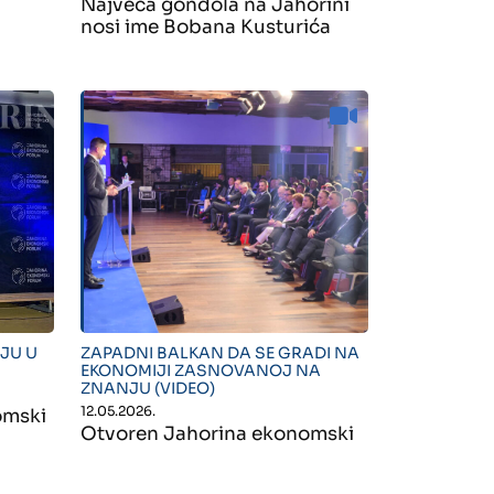
Najveća gondola na Jahorini
nosi ime Bobana Kusturića
" alt="">
JU U
ZAPADNI BALKAN DA SE GRADI NA
EKONOMIJI ZASNOVANOJ NA
ZNANJU (VIDEO)
12.05.2026.
omski
Otvoren Jahorina ekonomski