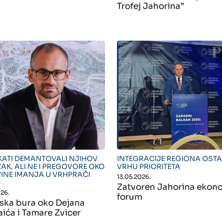
Trofej Jahorina”
"">
" alt="">
ATI DEMANTOVALI NJIHOV
INTEGRACIJE REGIONA OSTA
AK, ALI NE I PREGOVORE OKO
VRHU PRIORITETA
INE IMANJA U VRHPRAČI
13.05.2026.
)
Zatvoren Jahorina ekon
026.
forum
ska bura oko Dejana
aića i Tamare Zvicer