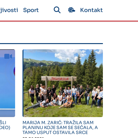
jivosti
Sport
Kontakt
" alt="">
ŠLI
MARIJA M. ZARIĆ: TRAŽILA SAM
IDEO)
PLANINU KOJE SAM SE SEĆALA, A
TAMO USPUT OSTAVILA SRCE