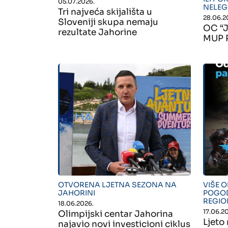
05.07.2026.
NELEG
Tri najveća skijališta u
28.06.2
Sloveniji skupa nemaju
OC “J
rezultate Jahorine
MUP R
" alt="">
" alt=
OTVORENA LJETNA SEZONA NA
VIŠE O
JAHORINI
POGOD
REGI
18.06.2026.
17.06.2
Olimpijski centar Jahorina
Ljeto 
najavio novi investicioni ciklus