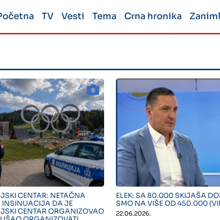
Početna
TV
Vesti
Tema
Crna hronika
Zaniml
"">
" alt="">
IJSKI CENTAR: NETAČNA
ELEK: SA 80.000 SKIJAŠA DO
 INSINUACIJA DA JE
SMO NA VIŠE OD 450.000 (V
IJSKI CENTAR ORGANIZOVAO
22.06.2026.
OKUŠAO ORGANIZOVATI