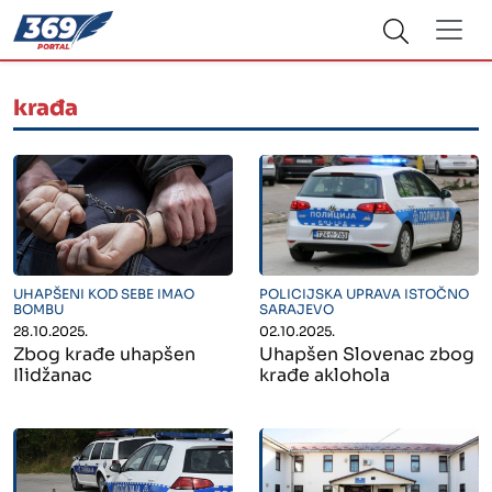
krađa
" alt="">
" alt="">
UHAPŠENI KOD SEBE IMAO
POLICIJSKA UPRAVA ISTOČNO
BOMBU
SARAJEVO
28.10.2025.
02.10.2025.
Zbog krađe uhapšen
Uhapšen Slovenac zbog
Ilidžanac
krađe aklohola