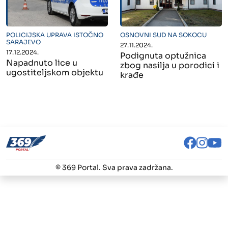
" alt="">
" alt="">
POLICIJSKA UPRAVA ISTOČNO
OSNOVNI SUD NA SOKOCU
SARAJEVO
27.11.2024.
17.12.2024.
Podignuta optužnica
Napadnuto lice u
zbog nasilja u porodici i
ugostiteljskom objektu
krađe
© 369 Portal. Sva prava zadržana.