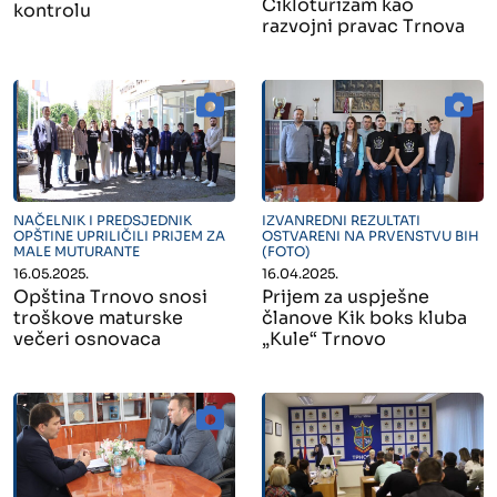
Cikloturizam kao
kontrolu
razvojni pravac Trnova
" alt="">
" alt="">
NAČELNIK I PREDSJEDNIK
IZVANREDNI REZULTATI
OPŠTINE UPRILIČILI PRIJEM ZA
OSTVARENI NA PRVENSTVU BIH
MALE MUTURANTE
(FOTO)
16.05.2025.
16.04.2025.
Opština Trnovo snosi
Prijem za uspješne
troškove maturske
članove Kik boks kluba
večeri osnovaca
„Kule“ Trnovo