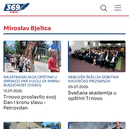
Miroslav Bjelica
" alt="">
" alt="">
NAJSTRADALNIJA OPŠTINA U
NEBOJŠA ŠEŠLIJA DOBITNIK
SRPSKOJ IMA VIZIJU ZA MIRNU
NAJVEĆEG PRIZNANJA
BUDUĆNOST (VIDEO)
09.07.2025.
12.07.2025.
Svečana akademija u
Trnovo proslavilo svoj
opštini Trnovo
Dan i krsnu slavu –
Petrovdan