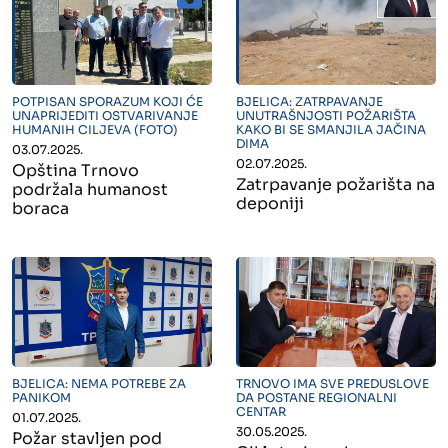
" alt="">
" alt="">
POTPISAN SPORAZUM KOJI ĆE
BJELICA: ZATRPAVANJE
UNAPRIJEDITI OSTVARIVANJE
UNUTRAŠNJOSTI POŽARIŠTA
HUMANIH CILJEVA (FOTO)
KAKO BI SE SMANJILA JAČINA
DIMA
03.07.2025.
02.07.2025.
Opština Trnovo
Zatrpavanje požarišta na
podržala humanost
deponiji
boraca
" alt="">
" alt="">
BJELICA: NEMA POTREBE ZA
TRNOVO IMA SVE PREDUSLOVE
PANIKOM
DA POSTANE REGIONALNI
CENTAR
01.07.2025.
30.05.2025.
Požar stavljen pod