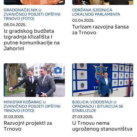
" alt="">
" alt="">
GRADONAČELNIK U
ODRŽANA SJEDNICA
ZVANIČNOJ POSJETI OPŠTINI
LOKALNOG PARLAMENTA
TRNOVO (FOTO)
02.04.2025.
08.04.2025.
Turizam razvojna šansa
Iz gradskog budžeta
za Trnovo
izgradnja klizališta i
putne komunikacije na
Jahorini
" alt="">
" alt="">
MINISTAR KOŠARAC U
BJELICA: VODOSTAJI U
ZVANIČNOJ POSJETI OPŠTINI
OPADANJU I SITUACIJA SE
TRNOVO (FOTO)
STABILIZUJE
31.03.2025.
27.03.2025.
Razvojni projekti za
U Trnovu nema
Trnovo
ugroženog stanovništva