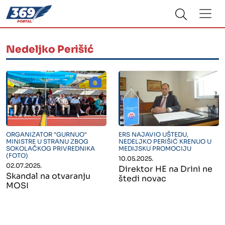
Nedeljko Perišić
" alt="">
" alt="">
ORGANIZATOR "GURNUO"
ERS NAJAVIO UŠTEDU,
MINISTRE U STRANU ZBOG
NEDELJKO PERIŠIĆ KRENUO U
SOKOLAČKOG PRIVREDNIKA
MEDIJSKU PROMOCIJU
(FOTO)
10.05.2025.
02.07.2025.
Direktor HE na Drini ne
Skandal na otvaranju
štedi novac
MOSI