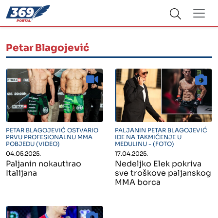
Petar Blagojević
" alt="">
" alt="">
PETAR BLAGOJEVIĆ OSTVARIO
PALJANIN PETAR BLAGOJEVIĆ
PRVU PROFESIONALNU MMA
IDE NA TAKMIČENJE U
POBJEDU (VIDEO)
MEDULINU - (FOTO)
04.05.2025.
17.04.2025.
Paljanin nokautirao
Nedeljko Elek pokriva
Italijana
sve troškove paljanskog
MMA borca