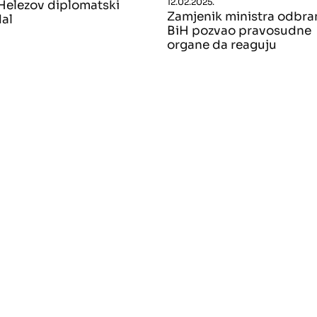
12.02.2025.
Helezov diplomatski
Zamjenik ministra odbra
al
BiH pozvao pravosudne
organe da reaguju