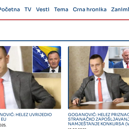
Početna
TV
Vesti
Tema
Crna hronika
Zaniml
"">
" alt="">
OVIĆ: HELEZ UVRIJEDIO
GOGANOVIĆ: HELEZ PRIZNA
 EU
STRANAČKO ZAPOŠLJAVANJE
NAMJEŠTANJE KONKURSA (V
025.