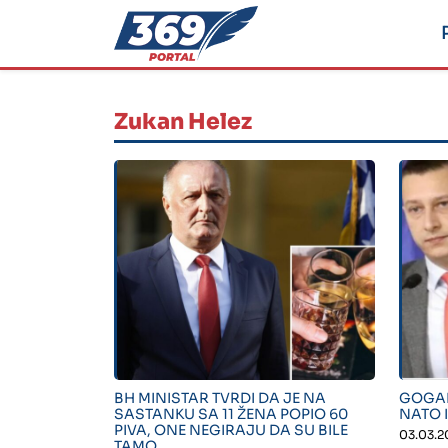
Zukan Helez
" alt="">
" alt=
BH MINISTAR TVRDI DA JE NA
GOGAN
SASTANKU SA 11 ŽENA POPIO 60
NATO I
PIVA, ONE NEGIRAJU DA SU BILE
03.03.2
TAMO