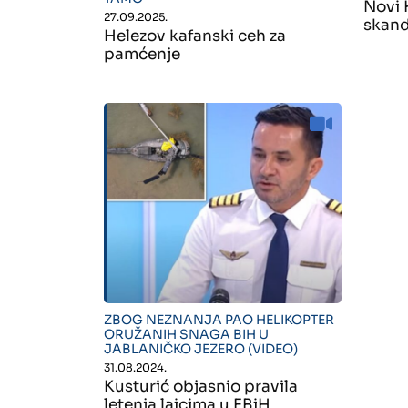
Novi 
27.09.2025.
skand
Helezov kafanski ceh za
pamćenje
" alt="">
ZBOG NEZNANJA PAO HELIKOPTER
ORUŽANIH SNAGA BIH U
JABLANIČKO JEZERO (VIDEO)
31.08.2024.
Kusturić objasnio pravila
letenja laicima u FBiH