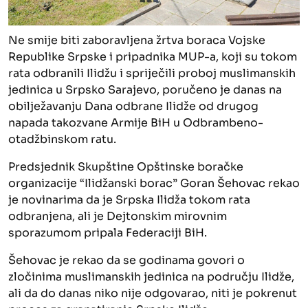
Ne smije biti zaboravljena žrtva boraca Vojske
Republike Srpske i pripadnika MUP-a, koji su tokom
rata odbranili Ilidžu i spriječili proboj muslimanskih
jedinica u Srpsko Sarajevo, poručeno je danas na
obilježavanju Dana odbrane Ilidže od drugog
napada takozvane Armije BiH u Odbrambeno-
otadžbinskom ratu.
Predsjednik Skupštine Opštinske boračke
organizacije “Ilidžanski borac” Goran Šehovac rekao
je novinarima da je Srpska Ilidža tokom rata
odbranjena, ali je Dejtonskim mirovnim
sporazumom pripala Federaciji BiH.
Šehovac je rekao da se godinama govori o
zločinima muslimanskih jedinica na području Ilidže,
ali da do danas niko nije odgovarao, niti je pokrenut