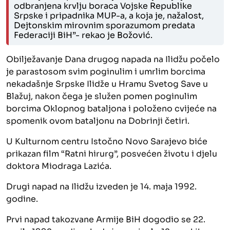
odbranjena krvlju boraca Vojske Republike
Srpske i pripadnika MUP-a, a koja je, nažalost,
Dejtonskim mirovnim sporazumom predata
Federaciji BiH”- rekao je Božović.
Obilježavanje Dana drugog napada na Ilidžu počelo
je parastosom svim poginulim i umrlim borcima
nekadašnje Srpske Ilidže u Hramu Svetog Save u
Blažuj, nakon čega je služen pomen poginulim
borcima Oklopnog bataljona i položeno cvijeće na
spomenik ovom bataljonu na Dobrinji četiri.
U Kulturnom centru Istočno Novo Sarajevo biće
prikazan film “Ratni hirurg”, posvećen životu i djelu
doktora Miodraga Lazića.
Drugi napad na Ilidžu izveden je 14. maja 1992.
godine.
Prvi napad takozvane Armije BiH dogodio se 22.