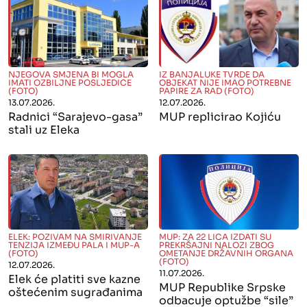
" alt="">
" alt="">
NJEGOVA SMJENA BI MOGLA
IZ BANJALUKE TVRDE DA
IMATI OZBILJNE POSLJEDICE
OBJEKAT NIJE IMAO POTREBNE
(FOTO)
PAPIRE ZA RAD (FOTO)
13.07.2026.
12.07.2026.
Radnici “Sarajevo-gasa”
MUP replicirao Kojiću
stali uz Eleka
" alt="">
" alt="">
ELEK: POZIVAM NA SMIRIVANJE
MUP: ZA 22 LICA IZDATI SU
TENZIJA IZMEĐU PALA I MUP-A
PREKRŠAJNI NALOZI ZBOG
(FOTO)
OMETANJE DRŽAVNIH ORGANA
(FOTO)
12.07.2026.
11.07.2026.
Elek će platiti sve kazne
MUP Republike Srpske
oštećenim sugrađanima
odbacuje optužbe “sile”