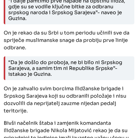
“I dalje pamtimo prve napade na opštinu Ilidža,
gdje su se vodile ključne bitke za odbranu
srpskog naroda i Srpskog Sarajeva”- naveo je
Guzina.
On je rekao da su Srbi u tom periodu učinili sve da
spriječe muslimanske snage da probiju prve linije
odbrane.
“Da je došlo do proboja, ne bi bilo ni Srpskog
Sarajeva, a samim tim ni Republike Srpske”-
istakao je Guzina.
On je zahvalio svim borcima Ilidžanske brigade i
Srpskog Sarajeva koji su odbranili položaje i nisu
dozvolili da neprijatelj zauzme nijedan pedalj
teritorije.
Bivši načelnik štaba i zamjenik komandanta
Ilidžanske brigade Nikola Mijatović rekao je da su
pripadnici te jedinice imali izuzetno važnu ulogu u