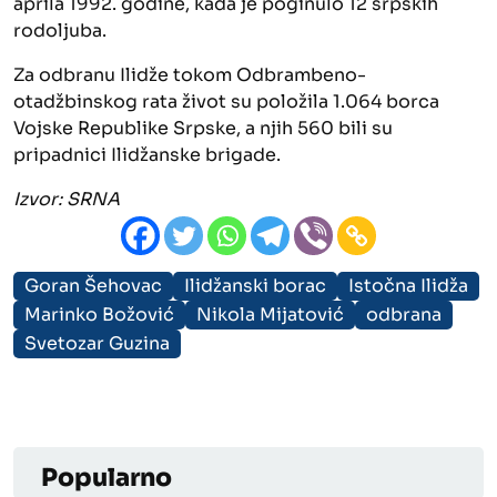
aprila 1992. godine, kada je poginulo 12 srpskih
rodoljuba.
Za odbranu Ilidže tokom Odbrambeno-
otadžbinskog rata život su položila 1.064 borca
Vojske Republike Srpske, a njih 560 bili su
pripadnici Ilidžanske brigade.
Izvor:
SRNA
Goran Šehovac
Ilidžanski borac
Istočna Ilidža
Marinko Božović
Nikola Mijatović
odbrana
Svetozar Guzina
Popularno