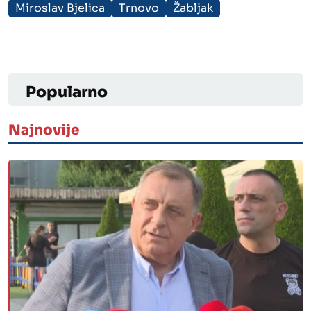
Miroslav Bjelica
Trnovo
Žabljak
Popularno
Najnovije