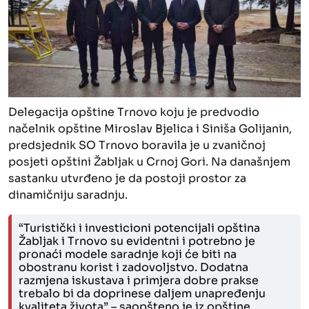
Delegacija opštine Trnovo koju je predvodio
načelnik opštine Miroslav Bjelica i Siniša Golijanin,
predsjednik SO Trnovo boravila je u zvaničnoj
posjeti opštini Žabljak u Crnoj Gori. Na današnjem
sastanku utvrđeno je da postoji prostor za
dinamičniju saradnju.
“Turistički i investicioni potencijali opština
Žabljak i Trnovo su evidentni i potrebno je
pronaći modele saradnje koji će biti na
obostranu korist i zadovoljstvo. Dodatna
razmjena iskustava i primjera dobre prakse
trebalo bi da doprinese daljem unapređenju
kvaliteta života” – saopšteno je iz opštine