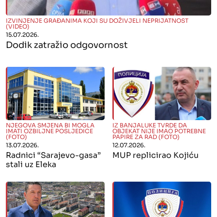
" alt="">
IZVINJENJE GRAĐANIMA KOJI SU DOŽIVJELI NEPRIJATNOST
(VIDEO)
15.07.2026.
Dodik zatražio odgovornost
" alt="">
" alt="">
NJEGOVA SMJENA BI MOGLA
IZ BANJALUKE TVRDE DA
IMATI OZBILJNE POSLJEDICE
OBJEKAT NIJE IMAO POTREBNE
(FOTO)
PAPIRE ZA RAD (FOTO)
13.07.2026.
12.07.2026.
Radnici “Sarajevo-gasa”
MUP replicirao Kojiću
stali uz Eleka