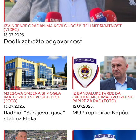
" alt="">
IZVINJENJE GRAĐANIMA KOJI SU DOŽIVJELI NEPRIJATNOST
(VIDEO)
15.07.2026.
Dodik zatražio odgovornost
" alt="">
" alt="">
NJEGOVA SMJENA BI MOGLA
IZ BANJALUKE TVRDE DA
IMATI OZBILJNE POSLJEDICE
OBJEKAT NIJE IMAO POTREBNE
(FOTO)
PAPIRE ZA RAD (FOTO)
13.07.2026.
12.07.2026.
Radnici “Sarajevo-gasa”
MUP replicirao Kojiću
stali uz Eleka