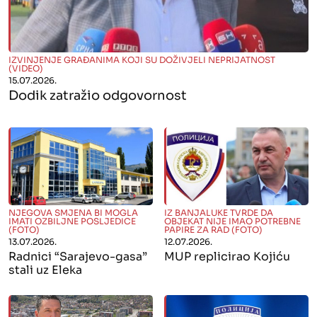
" alt="">
IZVINJENJE GRAĐANIMA KOJI SU DOŽIVJELI NEPRIJATNOST
(VIDEO)
15.07.2026.
Dodik zatražio odgovornost
" alt="">
" alt="">
NJEGOVA SMJENA BI MOGLA
IZ BANJALUKE TVRDE DA
IMATI OZBILJNE POSLJEDICE
OBJEKAT NIJE IMAO POTREBNE
(FOTO)
PAPIRE ZA RAD (FOTO)
13.07.2026.
12.07.2026.
Radnici “Sarajevo-gasa”
MUP replicirao Kojiću
stali uz Eleka