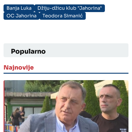
Banja Luka
Džiju-džicu klub "Jahorina"
OC Jahorina
Teodora Simanić
Popularno
Najnovije