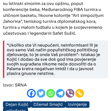
su istinski sinonim za ovu opšinu, poput
konferencije beba, Međunarodnog FIBA turnira u
uličnom basketu, likovne kolonije “Art simpozijum
Jahorina”, teniskog turnira diplomatskog kora,
turnira u malom fudbalu u kojem je svojevremeno
učestvovao i legendarni Safet Sušić.
“Ukoliko ste Vi neupućeni, neinformisani ili je
ovo samo Vaš način populističkog političkog
djelovanja, to je onda Vaš problem”- istakao je
Kojić i dodao da sve dok god ima povjerenje
svojih sugrađana nikome neće dozvoliti da o
Palama kreira negativan imidž i da u javnost
plasira gnusne neistine.
Izvor:
SRNA
Dejan Kojić
Džemal Smajić
izvinjenje
vrijeđanje