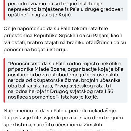
periodu i znamo da su brojne institucije
nepravedno izmještene iz Pala u druge gradove i
opštine”- naglasio je Kojić.
On je napomenuo da su Pale tokom rata bile
prijestonica Republike Srpske i da su Paljani, kao i
svi ostali, hrabro stajali na braniku otadžbine i da su
ponosni na bogatu istoriju.
“Ponosni smo da su Pale rodno mjesto nekoliko
pripadnika Mlade Bosne, organizacije koja je bila
nosilac borbe za oslobođenje južnoslovenskih
naroda od okupatorske čizme, brojnih učesnika
oba balkanska rata, Prvog svjetskog rata, tri
narodna heroja iz Drugog svjetskog rata i 36
nosilaca spomenice”- istakao je Kojić.
Napomenuo je da su Pale u periodu nekadašnje
Jugoslavije bile svjetski poznate kao dom brojnim
sportistima, naročito učesnicima Zimskih