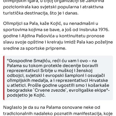
olimpijskih igara, u čijoj organizaciji se Jahorina
pozicionirala kao svjetski popularna i atraktivna
turistička destinacija, što je i danas.
Olimpijci sa Pala, kaže Kojić, su nenadmašni u
sportovima kojima se bave, a još od Insbruka 1976.
godine i Ajdina Pašovića u kontinuitetu pronose
slavu svoje opštine i kreiraju imidž Pala kao poželjne
sredine za sportske pripreme.
“Gospodine Smajiću, reći ću vam i ovo – na
Palama su tokom protekle decenije boravili
reprezentativci Srbije u muškoj i ženskoj
odbojci, svjetski i evropski šampioni i osvajači
olimpijskih medalja, a i reprezentativci Hrvatske
u atletici. Prošle godine ugostili smo i košarkaše
beogradske `Crvene zvezde`, evroligaške ekipe”-
podsjetio je Kojić.
Naglasio je da su na Palama osnovane neke od
tradicionalnih nadaleko poznatih manifestacija, koje