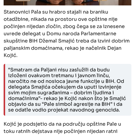
Stanovnici Pala su hrabro stajali na braniku
otadžbine, nikada na prostoru ove opštine nije
počinjen nijedan zločin, zbog čega se za iznesene
uvrede delegat u Domu naroda Parlamentarne
skupštine BiH Džemal Smajić treba da izvini dobrim
paljanskim domaćinama, rekao je načelnik Dejan
Kojić.
“Smatram da Paljani nisu zaslužili da budu
izloženi ovakvom tretmanu i javnom linču,
naročito ne od nosioca javne funkcije u BiH. Od
delegata Smajića očekujem da uputi izvinjenje
svim mojim sugrađanima – dobrim ljudima i
domaćinima”- rekao je Kojić nakon što je Smajić
objavio da su “Pale simbol agresije na BiH” i da
se odatle vodio projekat navodnog genocida.
Kojić je podsjetio da na području opštine Pale u
toku ratnih dejstava nije počinjen nijedan ratni