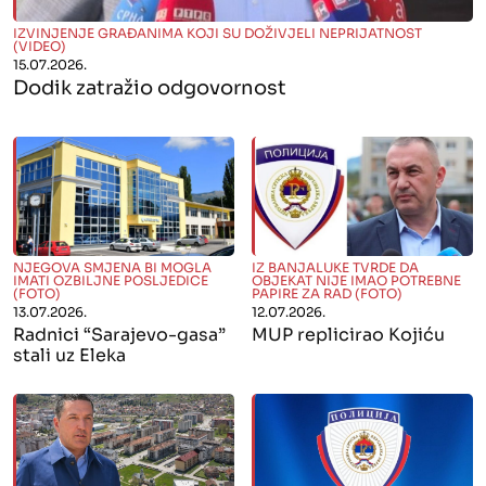
" alt="">
IZVINJENJE GRAĐANIMA KOJI SU DOŽIVJELI NEPRIJATNOST
(VIDEO)
15.07.2026.
Dodik zatražio odgovornost
" alt="">
" alt="">
NJEGOVA SMJENA BI MOGLA
IZ BANJALUKE TVRDE DA
IMATI OZBILJNE POSLJEDICE
OBJEKAT NIJE IMAO POTREBNE
(FOTO)
PAPIRE ZA RAD (FOTO)
13.07.2026.
12.07.2026.
Radnici “Sarajevo-gasa”
MUP replicirao Kojiću
stali uz Eleka