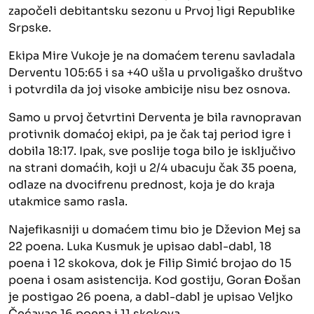
započeli debitantsku sezonu u Prvoj ligi Republike
Srpske.
Ekipa Mire Vukoje je na domaćem terenu savladala
Derventu 105:65 i sa +40 ušla u prvoligaško društvo
i potvrdila da joj visoke ambicije nisu bez osnova.
Samo u prvoj četvrtini Derventa je bila ravnopravan
protivnik domaćoj ekipi, pa je čak taj period igre i
dobila 18:17. Ipak, sve poslije toga bilo je isključivo
na strani domaćih, koji u 2/4 ubacuju čak 35 poena,
odlaze na dvocifrenu prednost, koja je do kraja
utakmice samo rasla.
Najefikasniji u domaćem timu bio je Dževion Mej sa
22 poena. Luka Kusmuk je upisao dabl-dabl, 18
poena i 12 skokova, dok je Filip Simić brojao do 15
poena i osam asistencija. Kod gostiju, Goran Đošan
je postigao 26 poena, a dabl-dabl je upisao Veljko
Čećavac 16 poena i 11 skokova.