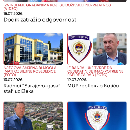
" alt="">
IZVINJENJE GRAĐANIMA KOJI SU DOŽIVJELI NEPRIJATNOST
(VIDEO)
15.07.2026.
Dodik zatražio odgovornost
" alt="">
" alt="">
NJEGOVA SMJENA BI MOGLA
IZ BANJALUKE TVRDE DA
IMATI OZBILJNE POSLJEDICE
OBJEKAT NIJE IMAO POTREBNE
(FOTO)
PAPIRE ZA RAD (FOTO)
13.07.2026.
12.07.2026.
Radnici “Sarajevo-gasa”
MUP replicirao Kojiću
stali uz Eleka