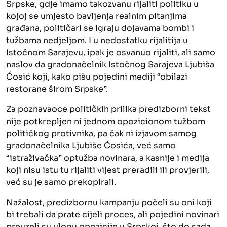
Srpske, gdje imamo takozvanu rijaliti politiku u
kojoj se umjesto bavljenja realnim pitanjima
građana, političari se igraju dojavama bombi i
tužbama nedjeljom. I u nedostatku rijalitija u
Istočnom Sarajevu, ipak je osvanuo rijaliti, ali samo
naslov da gradonačelnik Istočnog Sarajeva Ljubiša
Ćosić koji, kako pišu pojedini mediji “obilazi
restorane širom Srpske”.
Za poznavaoce političkih prilika predizborni tekst
nije potkrepljen ni jednom opozicionom tužbom
političkog protivnika, pa čak ni izjavom samog
gradonačelnika Ljubiše Ćosića, već samo
“istraživačka” optužba novinara, a kasnije i medija
koji nisu istu tu rijaliti vijest preradili ili provjerili,
već su je samo prekopirali.
Nažalost, predizbornu kampanju počeli su oni koji
bi trebali da prate cijeli proces, ali pojedini novinari
preuzeli su ulogu opozicije u Srpskoj, što do sada