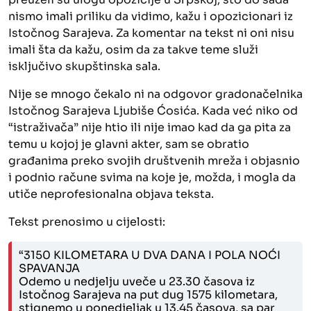
nismo imali priliku da vidimo, kažu i opozicionari iz
Istočnog Sarajeva. Za komentar na tekst ni oni nisu
imali šta da kažu, osim da za takve teme služi
isključivo skupštinska sala.
Nije se mnogo čekalo ni na odgovor gradonačelnika
Istočnog Sarajeva Ljubiše Ćosića. Kada već niko od
“istraživača” nije htio ili nije imao kad da ga pita za
temu u kojoj je glavni akter, sam se obratio
građanima preko svojih društvenih mreža i objasnio
i podnio račune svima na koje je, možda, i mogla da
utiče neprofesionalna objava teksta.
Tekst prenosimo u cijelosti:
“3150 KILOMETARA U DVA DANA I POLA NOĆI
SPAVANJA
Odemo u nedjelju uveče u 23.30 časova iz
Istočnog Sarajeva na put dug 1575 kilometara,
stignemo u ponedjeljak u 13.45 časova, sa par