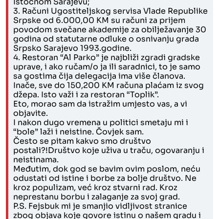
Istočnom Sarajevu;
3. Računi Ugostiteljskog servisa Vlade Republike
Srpske od 6.000,00 KM su računi za prijem
povodom svečane akademije za obilježavanje 30
godina od statutarne odluke o osnivanju grada
Srpsko Sarajevo 1993.godine.
4. Restoran “Al Parko” je najbliži zgradi gradske
uprave, i ako ručam/o ja ili saradnici, to je samo
sa gostima čija delegacija ima više članova.
Inače, sve do 150,200 KM računa plaćam iz svog
džepa. Isto važi i za restoran “Toplik”.
Eto, morao sam da istražim umjesto vas, a vi
objavite.
I nakon dugo vremena u politici smetaju mi i
“bole” laži i neistine. Čovjek sam.
Često se pitam kakvo smo društvo
postali?!Društvo koje uživa u traču, ogovaranju i
neistinama.
Međutim, dok god se bavim ovim poslom, neću
odustati od istine i borbe za bolje društvo. Ne
kroz populizam, već kroz stvarni rad. Kroz
neprestanu borbu i zalaganje za svoj grad.
P.S. Fejsbuk mi je smanjio vidljivost stranice
zbog objava koje govore istinu o našem gradu i