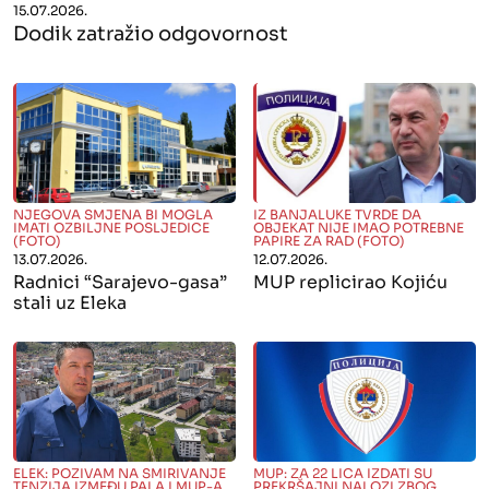
15.07.2026.
Dodik zatražio odgovornost
" alt="">
" alt="">
NJEGOVA SMJENA BI MOGLA
IZ BANJALUKE TVRDE DA
IMATI OZBILJNE POSLJEDICE
OBJEKAT NIJE IMAO POTREBNE
(FOTO)
PAPIRE ZA RAD (FOTO)
13.07.2026.
12.07.2026.
Radnici “Sarajevo-gasa”
MUP replicirao Kojiću
stali uz Eleka
" alt="">
" alt="">
ELEK: POZIVAM NA SMIRIVANJE
MUP: ZA 22 LICA IZDATI SU
TENZIJA IZMEĐU PALA I MUP-A
PREKRŠAJNI NALOZI ZBOG