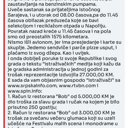
zaustavljanja na benzinskim pumpama.
Uveče sastanak sa prijateljima Istočnog
Sarajeva, i u utorak od 08.00 časova,pa do 11.45
časova obilazak preduzeća koje se bavi
selekcijom i reciklažom otpada u Napoliju.
Povratak nazad kreće u 11.45 časova i na pola
smo od preostalih 1575 kilometara.
Nismo išli avionom, jer ima presjedanje i karte su
skuplje. Jedemo sendviče i parče pizze usput, i
plaćamo iz svog džepa. Kao i uvijek.
I onda dobiješ poruke iz svoje Republike i svog
grada o tekstu “istraživačkih” medija koji kažu da
je gradska administracija u jednoj godini za
trošak reprezentacije izdvojila 27.000,00 KM.
E sada da vam objasnim gospodo “istraživači” sa
www.srpskainfo.com, www.rtvbn.com i
www.spin.info:
1. Račun iz restorana “Bob” od 5.000,00 KM je
dio troška za slavu grada i ručak na kojem je bilo
prisutno 250 gostiju;
2. Račun iz restorana “Bob” od 3.000,00 KM je
trošak za svečanu večeru glumaca koji su uzeli
učešće na Festivalu malih scena i monodrame u