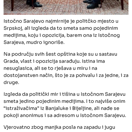
Istočno Sarajevo najmirnije je politčko mjesto u
Srpskoj, ali izgleda da to smeta samo pojedinim
medijima, koju i opozicija, barem ona iz Istočnog
Sarajeva, mudro ignoriše.
Na području svih šest opština koje su u sastavu
Grada, vlast i opozicija sarađuju. Istina ima
nesuglasica, ali se to rješava u miru i na
dostojanstven način, što je za pohvalu i za jedne, i za
druge.
Izgleda da politički mir i tišina u Istočnom Sarajevu
smeta jedino pojedinim medijima. I to najviše onim
“istraživačima” iz Banjaluke i Bijeljine, ali nađe se
pokoji anonimus i sa adresom u Istočnom Sarajevu.
Vjerovatno zbog manjka posla na zapadu i jugu