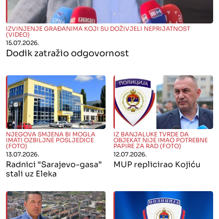
" alt="">
IZVINJENJE GRAĐANIMA KOJI SU DOŽIVJELI NEPRIJATNOST
(VIDEO)
15.07.2026.
Dodik zatražio odgovornost
" alt="">
" alt="">
NJEGOVA SMJENA BI MOGLA
IZ BANJALUKE TVRDE DA
IMATI OZBILJNE POSLJEDICE
OBJEKAT NIJE IMAO POTREBNE
(FOTO)
PAPIRE ZA RAD (FOTO)
13.07.2026.
12.07.2026.
Radnici “Sarajevo-gasa”
MUP replicirao Kojiću
stali uz Eleka