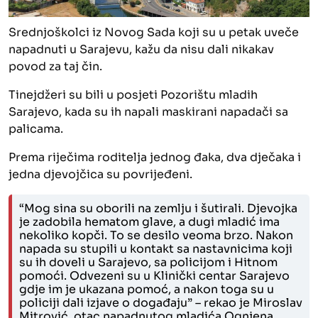
Srednjoškolci iz Novog Sada koji su u petak uveče
napadnuti u Sarajevu, kažu da nisu dali nikakav
povod za taj čin.
Tinejdžeri su bili u posjeti Pozorištu mladih
Sarajevo, kada su ih napali maskirani napadači sa
palicama.
Prema riječima roditelja jednog đaka, dva dječaka i
jedna djevojčica su povrijeđeni.
“Mog sina su oborili na zemlju i šutirali. Djevojka
je zadobila hematom glave, a dugi mladić ima
nekoliko kopči. To se desilo veoma brzo. Nakon
napada su stupili u kontakt sa nastavnicima koji
su ih doveli u Sarajevo, sa policijom i Hitnom
pomoći. Odvezeni su u Klinički centar Sarajevo
gdje im je ukazana pomoć, a nakon toga su u
policiji dali izjave o događaju” – rekao je Miroslav
Mitrović, otac napadnutog mladića Ognjena