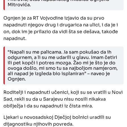
Mitrovića.
Ognjen je za RT Vojvodine izjavio da su prvo
napadnuti njegov drug i drugarica na ulici, i da je i
on, dok im je prilazio da vidi šta se dešava, takođe
napadnut.
“Napali su me palicama. Јa sam pokušao da ih
odgurnem, a li su me udarili u glavu. Imam četiri
ili pet kopči i potres mozga. Žao mi je što je do
ovoga došlo, mi smo tu sa najboljom namjerom,
ali napad je izgleda bio isplaniran” – naveo je
Ognjen.
Roditelji i napadnuti učenici, koji su se vratili u Novi
Sad, rekli su da u Sarajevu nisu nosili nikakva
obilježja i da su napadnuti iz čista mira.
Ljekari u novosadskoj Dječjoj bolnici uradili su
dijagnostiku njihovih povreda.