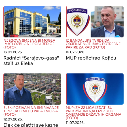
" alt="">
" alt="">
NJEGOVA SMJENA BI MOGLA
IZ BANJALUKE TVRDE DA
IMATI OZBILJNE POSLJEDICE
OBJEKAT NIJE IMAO POTREBNE
(FOTO)
PAPIRE ZA RAD (FOTO)
13.07.2026.
12.07.2026.
Radnici “Sarajevo-gasa”
MUP replicirao Kojiću
stali uz Eleka
" alt="">
" alt="">
ELEK: POZIVAM NA SMIRIVANJE
MUP: ZA 22 LICA IZDATI SU
TENZIJA IZMEĐU PALA I MUP-A
PREKRŠAJNI NALOZI ZBOG
(FOTO)
OMETANJE DRŽAVNIH ORGANA
(FOTO)
12.07.2026.
11.07.2026.
Elek će platiti sve kazne