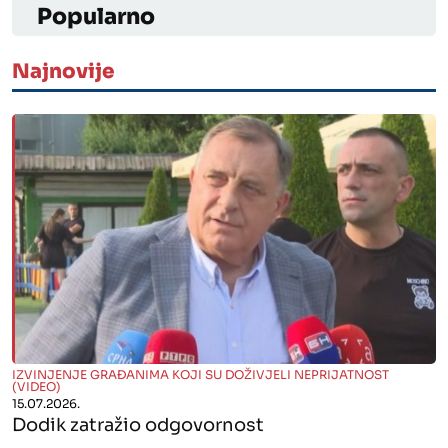
Popularno
Najnovije
" alt="">
IZVINJENJE GRAĐANIMA KOJI SU DOŽIVJELI NEPRIJATNOST
(VIDEO)
15.07.2026.
Dodik zatražio odgovornost