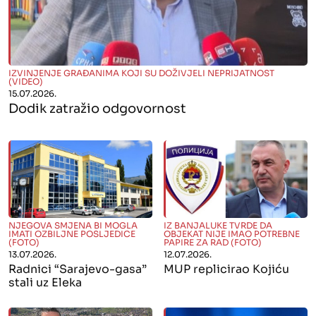
" alt="">
IZVINJENJE GRAĐANIMA KOJI SU DOŽIVJELI NEPRIJATNOST
(VIDEO)
15.07.2026.
Dodik zatražio odgovornost
" alt="">
" alt="">
NJEGOVA SMJENA BI MOGLA
IZ BANJALUKE TVRDE DA
IMATI OZBILJNE POSLJEDICE
OBJEKAT NIJE IMAO POTREBNE
(FOTO)
PAPIRE ZA RAD (FOTO)
13.07.2026.
12.07.2026.
Radnici “Sarajevo-gasa”
MUP replicirao Kojiću
stali uz Eleka