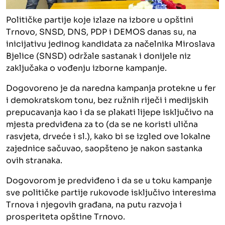
Političke partije koje izlaze na izbore u opštini
Trnovo, SNSD, DNS, PDP i DEMOS danas su, na
inicijativu jedinog kandidata za načelnika Miroslava
Bjelice (SNSD) održale sastanak i donijele niz
zaključaka o vođenju izborne kampanje.
Dogovoreno je da naredna kampanja protekne u fer
i demokratskom tonu, bez ružnih riječi i medijskih
prepucavanja kao i da se plakati lijepe isključivo na
mjesta predviđena za to (da se ne koristi ulična
rasvjeta, drveće i sl.), kako bi se izgled ove lokalne
zajednice sačuvao, saopšteno je nakon sastanka
ovih stranaka.
Dogovorom je predviđeno i da se u toku kampanje
sve političke partije rukovode isključivo interesima
Trnova i njegovih građana, na putu razvoja i
prosperiteta opštine Trnovo.