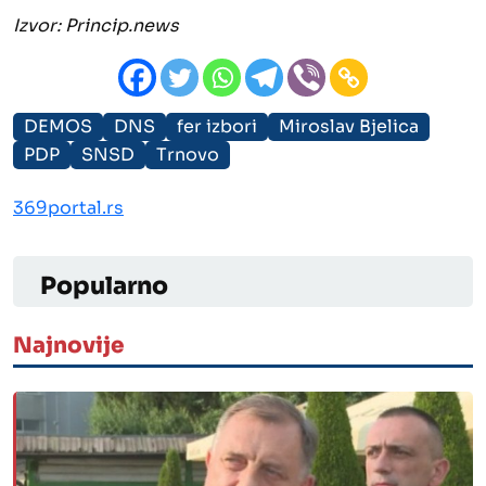
Izvor: Princip.news
DEMOS
DNS
fer izbori
Miroslav Bjelica
PDP
SNSD
Trnovo
369portal.rs
Popularno
Najnovije