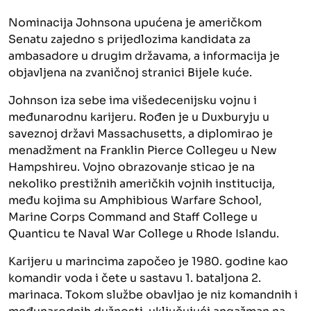
Nominacija Johnsona upućena je američkom
Senatu zajedno s prijedlozima kandidata za
ambasadore u drugim državama, a informacija je
objavljena na zvaničnoj stranici Bijele kuće.
Johnson iza sebe ima višedecenijsku vojnu i
međunarodnu karijeru. Rođen je u Duxburyju u
saveznoj državi Massachusetts, a diplomirao je
menadžment na Franklin Pierce Collegeu u New
Hampshireu. Vojno obrazovanje sticao je na
nekoliko prestižnih američkih vojnih institucija,
među kojima su Amphibious Warfare School,
Marine Corps Command and Staff College u
Quanticu te Naval War College u Rhode Islandu.
Karijeru u marincima započeo je 1980. godine kao
komandir voda i čete u sastavu 1. bataljona 2.
marinaca. Tokom službe obavljao je niz komandnih i