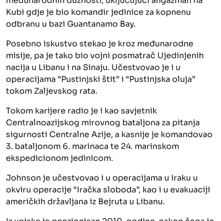
međunarodnih dužnosti, uključujući angažman na
Kubi gdje je bio komandir jedinice za kopnenu
odbranu u bazi Guantanamo Bay.
Posebno iskustvo stekao je kroz međunarodne
misije, pa je tako bio vojni posmatrač Ujedinjenih
nacija u Libanu i na Sinaju. Učestvovao je i u
operacijama “Pustinjski štit” i “Pustinjska oluja”
tokom Zaljevskog rata.
Tokom karijere radio je i kao savjetnik
Centralnoazijskog mirovnog bataljona za pitanja
sigurnosti Centralne Azije, a kasnije je komandovao
3. bataljonom 6. marinaca te 24. marinskom
ekspedicionom jedinicom.
Johnson je učestvovao i u operacijama u Iraku u
okviru operacije “Iračka sloboda”, kao i u evakuaciji
američkih državljana iz Bejruta u Libanu.