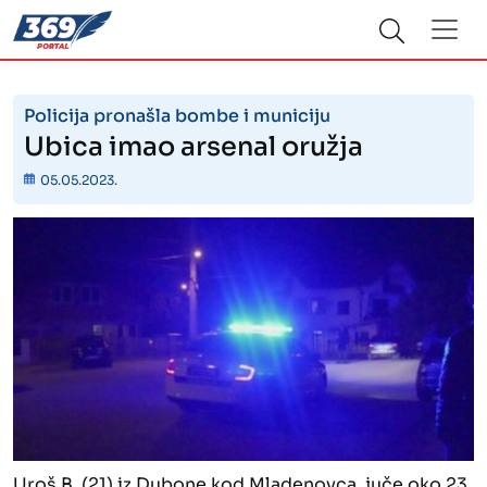
Policija pronašla bombe i municiju
Ubica imao arsenal oružja
05.05.2023.
Uroš B. (21) iz Dubone kod Mladenovca, juče oko 23