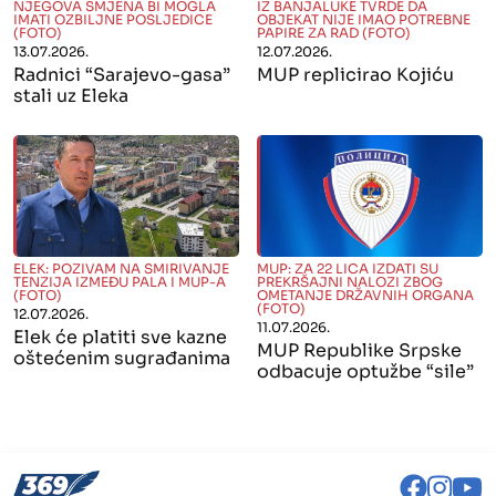
" alt="">
" alt="">
NJEGOVA SMJENA BI MOGLA
IZ BANJALUKE TVRDE DA
IMATI OZBILJNE POSLJEDICE
OBJEKAT NIJE IMAO POTREBNE
(FOTO)
PAPIRE ZA RAD (FOTO)
13.07.2026.
12.07.2026.
Radnici “Sarajevo-gasa”
MUP replicirao Kojiću
stali uz Eleka
" alt="">
" alt="">
ELEK: POZIVAM NA SMIRIVANJE
MUP: ZA 22 LICA IZDATI SU
TENZIJA IZMEĐU PALA I MUP-A
PREKRŠAJNI NALOZI ZBOG
(FOTO)
OMETANJE DRŽAVNIH ORGANA
(FOTO)
12.07.2026.
11.07.2026.
Elek će platiti sve kazne
MUP Republike Srpske
oštećenim sugrađanima
odbacuje optužbe “sile”