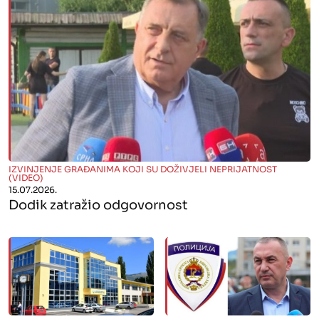
" alt="">
IZVINJENJE GRAĐANIMA KOJI SU DOŽIVJELI NEPRIJATNOST
(VIDEO)
15.07.2026.
Dodik zatražio odgovornost