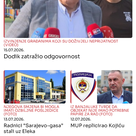
" alt="">
IZVINJENJE GRAĐANIMA KOJI SU DOŽIVJELI NEPRIJATNOST
(VIDEO)
15.07.2026.
Dodik zatražio odgovornost
" alt="">
" alt="">
NJEGOVA SMJENA BI MOGLA
IZ BANJALUKE TVRDE DA
IMATI OZBILJNE POSLJEDICE
OBJEKAT NIJE IMAO POTREBNE
(FOTO)
PAPIRE ZA RAD (FOTO)
13.07.2026.
12.07.2026.
Radnici “Sarajevo-gasa”
MUP replicirao Kojiću
stali uz Eleka