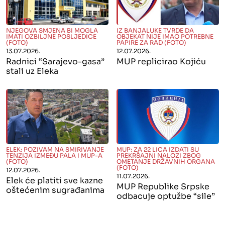
" alt="">
" alt="">
NJEGOVA SMJENA BI MOGLA
IZ BANJALUKE TVRDE DA
IMATI OZBILJNE POSLJEDICE
OBJEKAT NIJE IMAO POTREBNE
(FOTO)
PAPIRE ZA RAD (FOTO)
13.07.2026.
12.07.2026.
Radnici “Sarajevo-gasa”
MUP replicirao Kojiću
stali uz Eleka
" alt="">
" alt="">
ELEK: POZIVAM NA SMIRIVANJE
MUP: ZA 22 LICA IZDATI SU
TENZIJA IZMEĐU PALA I MUP-A
PREKRŠAJNI NALOZI ZBOG
(FOTO)
OMETANJE DRŽAVNIH ORGANA
(FOTO)
12.07.2026.
11.07.2026.
Elek će platiti sve kazne
MUP Republike Srpske
oštećenim sugrađanima
odbacuje optužbe “sile”