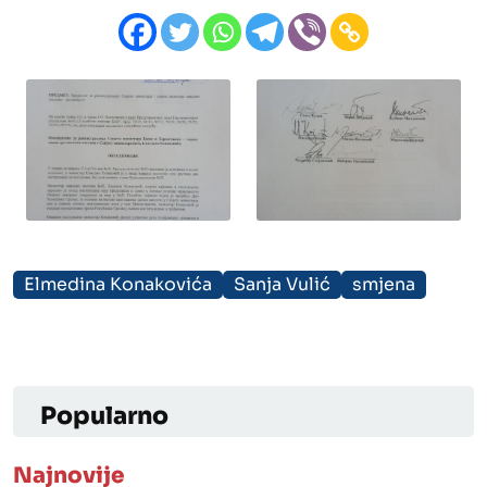
Elmedina Konakovića
Sanja Vulić
smjena
Popularno
Najnovije