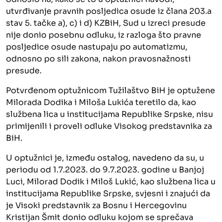
utvrđivanje pravnih posljedica osude iz člana 203.a
stav 5. tačke a), c) i d) KZBiH, Sud u izreci presude
nije donio posebnu odluku, iz razloga što pravne
posljedice osude nastupaju po automatizmu,
odnosno po sili zakona, nakon pravosnažnosti
presude.
Potvrđenom optužnicom Tužilaštvo BiH je optužene
Milorada Dodika i Miloša Lukića teretilo da, kao
službena lica u institucijama Republike Srpske, nisu
primijenili i proveli odluke Visokog predstavnika za
BiH.
U optužnici je, između ostalog, navedeno da su, u
periodu od 1.7.2023. do 9.7.2023. godine u Banjoj
Luci, Milorad Dodik i Miloš Lukić, kao službena lica u
institucijama Republike Srpske, svjesni i znajući da
je Visoki predstavnik za Bosnu i Hercegovinu
Kristijan Šmit donio odluku kojom se sprečava