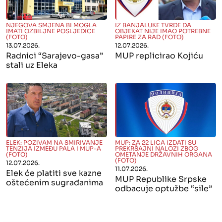
" alt="">
" alt="">
NJEGOVA SMJENA BI MOGLA
IZ BANJALUKE TVRDE DA
IMATI OZBILJNE POSLJEDICE
OBJEKAT NIJE IMAO POTREBNE
(FOTO)
PAPIRE ZA RAD (FOTO)
13.07.2026.
12.07.2026.
Radnici “Sarajevo-gasa”
MUP replicirao Kojiću
stali uz Eleka
" alt="">
" alt="">
ELEK: POZIVAM NA SMIRIVANJE
MUP: ZA 22 LICA IZDATI SU
TENZIJA IZMEĐU PALA I MUP-A
PREKRŠAJNI NALOZI ZBOG
(FOTO)
OMETANJE DRŽAVNIH ORGANA
(FOTO)
12.07.2026.
11.07.2026.
Elek će platiti sve kazne
MUP Republike Srpske
oštećenim sugrađanima
odbacuje optužbe “sile”