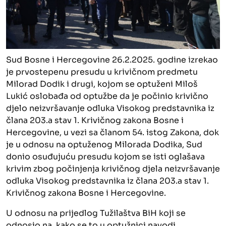
Sud Bosne i Hercegovine 26.2.2025. godine izrekao
je prvostepenu presudu u krivičnom predmetu
Milorad Dodik i drugi, kojom se optuženi Miloš
Lukić oslobađa od optužbe da je počinio krivično
djelo neizvršavanje odluka Visokog predstavnika iz
člana 203.a stav 1. Krivičnog zakona Bosne i
Hercegovine, u vezi sa članom 54. istog Zakona, dok
je u odnosu na optuženog Milorada Dodika, Sud
donio osuđujuću presudu kojom se isti oglašava
krivim zbog počinjenja krivičnog djela neizvršavanje
odluka Visokog predstavnika iz člana 203.a stav 1.
Krivičnog zakona Bosne i Hercegovine.
U odnosu na prijedlog Tužilaštva BiH koji se
odnosio na, kako se to u optužnici navodi,