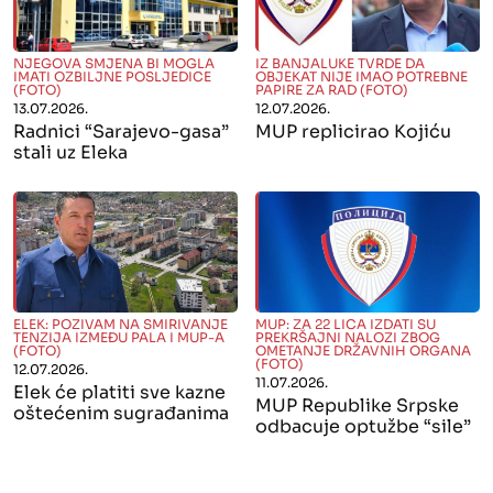
" alt="">
" alt="">
NJEGOVA SMJENA BI MOGLA
IZ BANJALUKE TVRDE DA
IMATI OZBILJNE POSLJEDICE
OBJEKAT NIJE IMAO POTREBNE
(FOTO)
PAPIRE ZA RAD (FOTO)
13.07.2026.
12.07.2026.
Radnici “Sarajevo-gasa”
MUP replicirao Kojiću
stali uz Eleka
" alt="">
" alt="">
ELEK: POZIVAM NA SMIRIVANJE
MUP: ZA 22 LICA IZDATI SU
TENZIJA IZMEĐU PALA I MUP-A
PREKRŠAJNI NALOZI ZBOG
(FOTO)
OMETANJE DRŽAVNIH ORGANA
(FOTO)
12.07.2026.
11.07.2026.
Elek će platiti sve kazne
MUP Republike Srpske
oštećenim sugrađanima
odbacuje optužbe “sile”