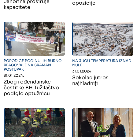
Jahorina proširuje
opozicije
kapacitete
" alt="">
" alt="">
PORODICE POGINULIH BURNO
NA JUGU TEMPERATURA IZNAD
REAGOVALE NA SRAMAN
NULE
POSTUPAK
31.01.2024.
31.01.2024.
Sokolac jutros
Zbog rođendanske
najhladniji
čestitke BH Tužilaštvo
podiglo optužnicu