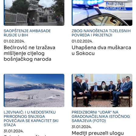
" alt="">
" alt="">
SAOPŠTENJE AMBASADE
ZBOG NANOŠENJA TIJELESNIH
RUSIJE U BIH
POVREDA I PRIJETNJI
01.02.2024.
01.02.2024.
Bećirović ne izražava
Uhapšena dva muškarca
mišljenje cijelog
u Sokocu
bošnjačkog naroda
" alt="">
" alt="">
LJEVNAIĆ: I U NEDOSTATKU
PREDIZBORNI "UDAR" NA
PRIRODNOG SNIJEGA
GRADONAČELNIKA ISTOČNOG
POVEĆAVA SE KAPACITET SKI
SARAJEVA (FOTO)
STAZA
31.01.2024.
31.01.2024.
Mediji preuzeli ulogu