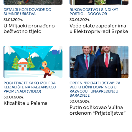
" alt="">
" alt="">
DETALJI KOJI DOVODE DO
RUKOVODSTVO I SINDIKAT
SUMNJE UBISTVA
POSTIGLI DOGOVOR
31.01.2024.
30.01.2024.
U Miljacki pronađeno
Veće plate zaposlenima
beživotno tijelo
u Elektroprivredi Srpske
" alt="">
" alt="">
POGLEDAJTE KAKO IZGLEDA
ORDEN "PRIJATELJSTVA" ZA
KLIZALIŠTE NA PALJANSKOJ
VELIKI LIČNI DOPRINOS U
PROMENADI (VIDEO)
RAZVOJU I UNAPREĐENJU
SARADNJE
30.01.2024.
30.01.2024.
Klizalište u Palama
Putin odlikovao Vulina
ordenom “Prijateljstva”