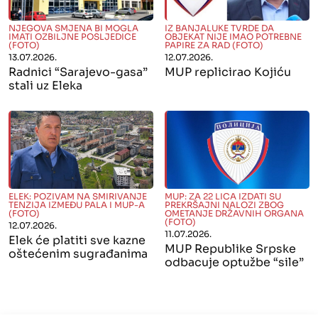
" alt="">
" alt="">
NJEGOVA SMJENA BI MOGLA
IZ BANJALUKE TVRDE DA
IMATI OZBILJNE POSLJEDICE
OBJEKAT NIJE IMAO POTREBNE
(FOTO)
PAPIRE ZA RAD (FOTO)
13.07.2026.
12.07.2026.
Radnici “Sarajevo-gasa”
MUP replicirao Kojiću
stali uz Eleka
" alt="">
" alt="">
ELEK: POZIVAM NA SMIRIVANJE
MUP: ZA 22 LICA IZDATI SU
TENZIJA IZMEĐU PALA I MUP-A
PREKRŠAJNI NALOZI ZBOG
(FOTO)
OMETANJE DRŽAVNIH ORGANA
(FOTO)
12.07.2026.
11.07.2026.
Elek će platiti sve kazne
MUP Republike Srpske
oštećenim sugrađanima
odbacuje optužbe “sile”