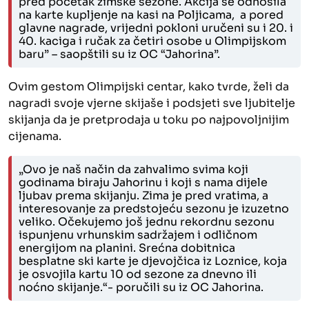
pred početak zimske sezone. Akcija se odnosila
na karte kupljenje na kasi na Poljicama, a pored
glavne nagrade, vrijedni pokloni uručeni su i 20. i
40. kaciga i ručak za četiri osobe u Olimpijskom
baru” – saopštili su iz OC “Jahorina”.
Ovim gestom Olimpijski centar, kako tvrde, želi da
nagradi svoje vjerne skijaše i podsjeti sve ljubitelje
skijanja da je pretprodaja u toku po najpovoljnijim
cijenama.
„Ovo je naš način da zahvalimo svima koji
godinama biraju Jahorinu i koji s nama dijele
ljubav prema skijanju. Zima je pred vratima, a
interesovanje za predstojeću sezonu je izuzetno
veliko. Očekujemo još jednu rekordnu sezonu
ispunjenu vrhunskim sadržajem i odličnom
energijom na planini. Srećna dobitnica
besplatne ski karte je djevojčica iz Loznice, koja
je osvojila kartu 10 od sezone za dnevno ili
noćno skijanje.“- poručili su iz OC Jahorina.