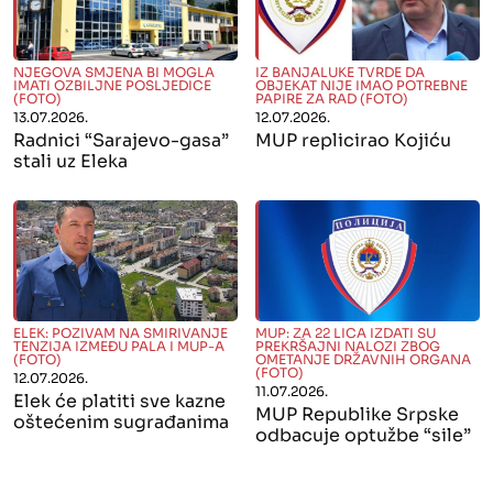
" alt="">
" alt="">
NJEGOVA SMJENA BI MOGLA
IZ BANJALUKE TVRDE DA
IMATI OZBILJNE POSLJEDICE
OBJEKAT NIJE IMAO POTREBNE
(FOTO)
PAPIRE ZA RAD (FOTO)
13.07.2026.
12.07.2026.
Radnici “Sarajevo-gasa”
MUP replicirao Kojiću
stali uz Eleka
" alt="">
" alt="">
ELEK: POZIVAM NA SMIRIVANJE
MUP: ZA 22 LICA IZDATI SU
TENZIJA IZMEĐU PALA I MUP-A
PREKRŠAJNI NALOZI ZBOG
(FOTO)
OMETANJE DRŽAVNIH ORGANA
(FOTO)
12.07.2026.
11.07.2026.
Elek će platiti sve kazne
MUP Republike Srpske
oštećenim sugrađanima
odbacuje optužbe “sile”