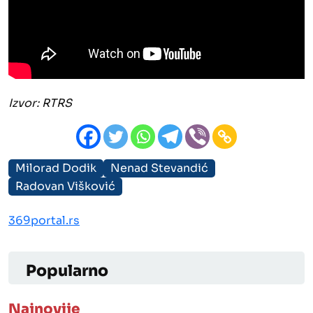
Izvor: RTRS
Milorad Dodik
Nenad Stevandić
Radovan Višković
369portal.rs
Popularno
Najnovije