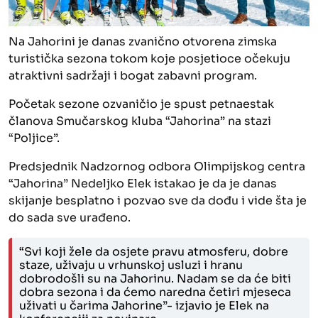
Na Jahorini je danas zvanično otvorena zimska
turistička sezona tokom koje posjetioce očekuju
atraktivni sadržaji i bogat zabavni program.
Početak sezone ozvaničio je spust petnaestak
članova Smučarskog kluba “Jahorina” na stazi
“Poljice”.
Predsjednik Nadzornog odbora Olimpijskog centra
“Jahorina” Nedeljko Elek istakao je da je danas
skijanje besplatno i pozvao sve da dođu i vide šta je
do sada sve urađeno.
“Svi koji žele da osjete pravu atmosferu, dobre
staze, uživaju u vrhunskoj usluzi i hranu
dobrodošli su na Jahorinu. Nadam se da će biti
dobra sezona i da ćemo naredna četiri mjeseca
uživati u čarima Jahorine”- izjavio je Elek na