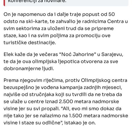
konferenciji za novinare.
On je napomenuo da i dalje traje popust od 50
odsto na ski-karte, te zahvalio je radnicima Centra u
svim sektorima za uloženi trud da se pripreme
staze, kao i na svim poljima za promociju ove
turističke destinacije.
Elek kaže da je večeras “Noć Jahorine” u Sarajevu,
te da je ova olimpijska ljepotica otvorena za sve
dobronamjerne ljudi.
Prema njegovim riječima, protiv Olimpijskog centra
bezuspejšno je vođena kampanja zadnjih mjeseci,
najviše od stručnjaka koji su tvrdili da ne treba da
se ulaže u centre iznad 2.500 metara nadmorske
visine jer su svi propali. “Ali, evo mi smo dokaz da
nije tako jer se nalazimo na 1.500 metara nadmorske
visine i staze su odlične”, istakao je on.