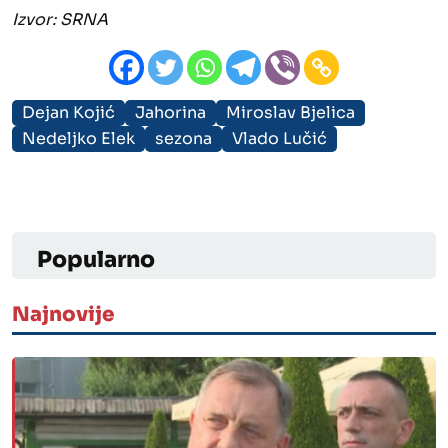
Izvor:
SRNA
Dejan Kojić
Jahorina
Miroslav Bjelica
Nedeljko Elek
sezona
Vlado Lučić
Popularno
Najnovije