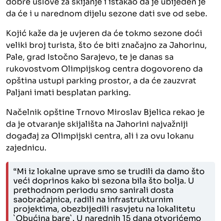
dobre uslove za skijanje i istakao da je ubijeđen je
da će i u narednom dijelu sezone dati sve od sebe.
Kojić kaže da je uvjeren da će tokmo sezone doći
veliki broj turista, što će biti značajno za Jahorinu,
Pale, grad Istočno Sarajevo, te je danas sa
rukovostvom Olimpijskog centra dogovoreno da
opština ustupi parking prostor, a da će zauzvrat
Paljani imati besplatan parking.
Načelnik opštine Trnovo Miroslav Bjelica rekao je
da je otvaranje skijališta na Jahorini najvažniji
događaj za Olimpijski centra, ali i za ovu lokanu
zajednicu.
“Mi iz lokalne uprave smo se trudili da damo što
veći doprinos kako bi sezona bila što bolja. U
prethodnom periodu smo sanirali dosta
saobraćajnica, radili na infrastrukturnim
projektima, obezbijedili rasvjetu na lokalitetu
`Obućina bare`. U narednih 15 dana otvorićemo