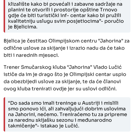
klizalište kako bi povećali i zabavne sadržaje na
planini te otvorili i prostorije opštine Trnovo
gdje će biti turistički inf- centar kako bi pružili
kvalitetniju uslugu svim posjetiocima”- poručio
je Bjelicima.
Bjelica je čestitao Olimpijskom centru “Jahorina” za
odlične uslove za skijanje i izrazio nadu da će tako
biti i narednih mjeseci.
Trener Smučarskog kluba “Jahorina” Vlado Lučić
ističe da im je drago što je Olimpijski centar uspio
da obezbijedi uslove za skijanje, te da će članovi
ovog kluba trenirati ovdje jer su uslovi odlični.
“Do sada smo imali treninge u Austriji i mislili
smo ponovo ići, ali zahvaljujući dobrim uslovima
na Jahorini, nećemo. Treniraćemo tu za pripreme
za narednu skijašku sezonu i međunarodno
takmičenje”- istakao je Lučić.