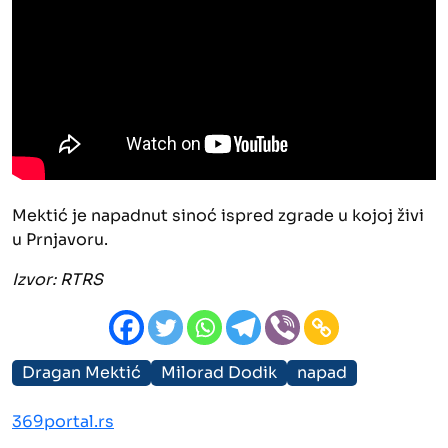
Mektić je napadnut sinoć ispred zgrade u kojoj živi
u Prnjavoru.
Izvor: RTRS
Dragan Mektić
Milorad Dodik
napad
369portal.rs