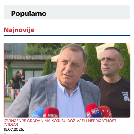
Popularno
Najnovije
" alt="">
IZVINJENJE GRAĐANIMA KOJI SU DOŽIVJELI NEPRIJATNOST
(VIDEO)
15.07.2026.