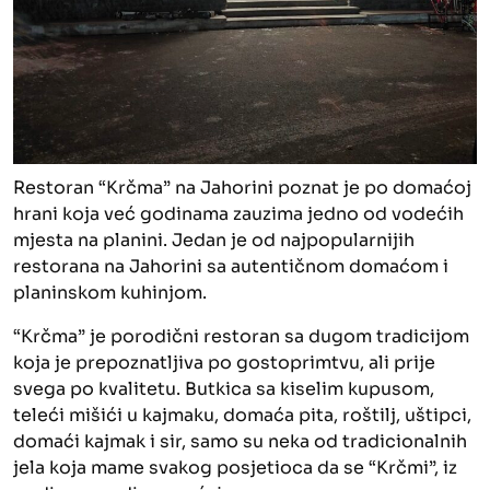
Restoran “Krčma” na Jahorini poznat je po domaćoj
hrani koja već godinama zauzima jedno od vodećih
mjesta na planini. Jedan je od najpopularnijih
restorana na Jahorini sa autentičnom domaćom i
planinskom kuhinjom.
“Krčma” je porodični restoran sa dugom tradicijom
koja je prepoznatljiva po gostoprimtvu, ali prije
svega po kvalitetu. Butkica sa kiselim kupusom,
teleći mišići u kajmaku, domaća pita, roštilj, uštipci,
domaći kajmak i sir, samo su neka od tradicionalnih
jela koja mame svakog posjetioca da se “Krčmi”, iz