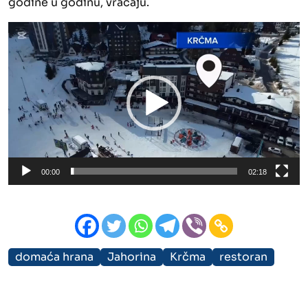
godine u godinu, vraćaju.
Video
Player
00:00
02:18
domaća hrana
Jahorina
Krčma
restoran