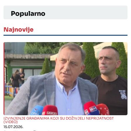
Popularno
Najnovije
" alt="">
IZVINJENJE GRAĐANIMA KOJI SU DOŽIVJELI NEPRIJATNOST
(VIDEO)
15.07.2026.