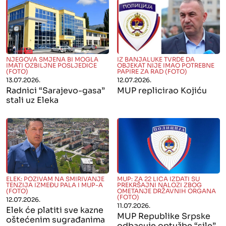
" alt="">
" alt="">
NJEGOVA SMJENA BI MOGLA
IZ BANJALUKE TVRDE DA
IMATI OZBILJNE POSLJEDICE
OBJEKAT NIJE IMAO POTREBNE
(FOTO)
PAPIRE ZA RAD (FOTO)
13.07.2026.
12.07.2026.
Radnici “Sarajevo-gasa”
MUP replicirao Kojiću
stali uz Eleka
" alt="">
" alt="">
ELEK: POZIVAM NA SMIRIVANJE
MUP: ZA 22 LICA IZDATI SU
TENZIJA IZMEĐU PALA I MUP-A
PREKRŠAJNI NALOZI ZBOG
(FOTO)
OMETANJE DRŽAVNIH ORGANA
(FOTO)
12.07.2026.
11.07.2026.
Elek će platiti sve kazne
MUP Republike Srpske
oštećenim sugrađanima
odbacuje optužbe “sile”