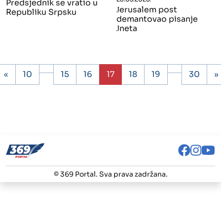
Predsjednik se vratio u
Јerusalem post
Republiku Srpsku
demantovao pisanje
Јneta
«
10
15
16
17
18
19
30
»
© 369 Portal. Sva prava zadržana.