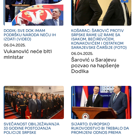
" alt="">
" alt="">
DODIK: SVE DOK IMAM
KOŠARAC: ŠAROVIĆ PROTIV
PODRŠKU NARODA NEĆU IH
SRPSKE RAME UZ RAME SA
IZDATI (VIDEO)
ISAKOM, BEĆIREVIĆEM,
KONAKOVIĆEM I OSTATKOM
06.04.2025.
SARAJEVSKE ČARŠIJE (FOTO)
Vukanović neće biti
06.04.2025.
ministar
Šarović u Sarajevu
pozvao na hapšenje
Dodika
" alt="">
" alt="">
SVEČANOST OBILJEŽAVANJA
SIJARTO: EVROPSKO
33 GODINE POSTOJANJA
RUKOVODSTVO BI TREBALO DA
POLICIJE SRPSKE
PROMIJENI ODNOS PREMA