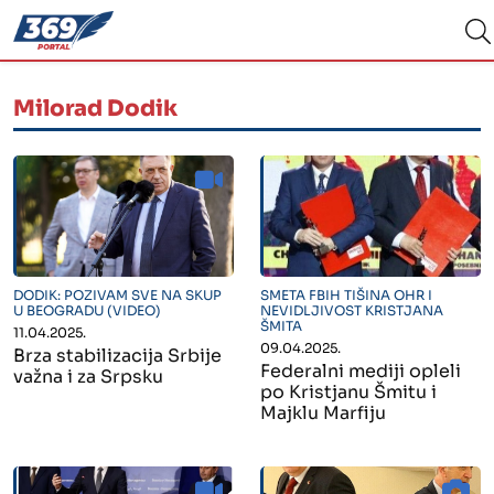
Milorad Dodik
" alt="">
" alt="">
DODIK: POZIVAM SVE NA SKUP
SMETA FBIH TIŠINA OHR I
U BEOGRADU (VIDEO)
NEVIDLJIVOST KRISTJANA
ŠMITA
11.04.2025.
09.04.2025.
Brza stabilizacija Srbije
Federalni mediji opleli
važna i za Srpsku
po Kristjanu Šmitu i
Majklu Marfiju