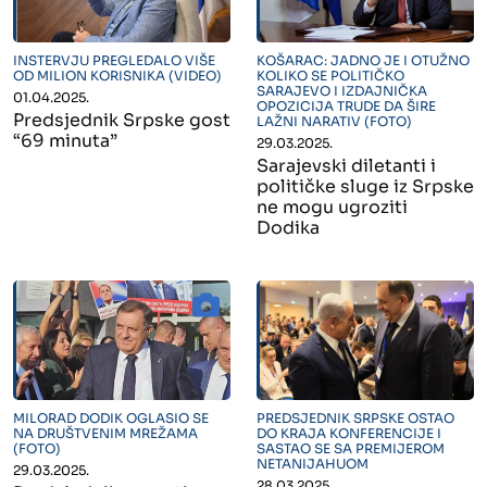
" alt="">
" alt="">
INSTERVJU PREGLEDALO VIŠE
KOŠARAC: JADNO JE I OTUŽNO
OD MILION KORISNIKA (VIDEO)
KOLIKO SE POLITIČKO
SARAJEVO I IZDAJNIČKA
01.04.2025.
OPOZICIJA TRUDE DA ŠIRE
Predsjednik Srpske gost
LAŽNI NARATIV (FOTO)
“69 minuta”
29.03.2025.
Sarajevski diletanti i
političke sluge iz Srpske
ne mogu ugroziti
Dodika
" alt="">
" alt="">
MILORAD DODIK OGLASIO SE
PREDSJEDNIK SRPSKE OSTAO
NA DRUŠTVENIM MREŽAMA
DO KRAJA KONFERENCIJE I
(FOTO)
SASTAO SE SA PREMIJEROM
NETANIJAHUOM
29.03.2025.
28.03.2025.