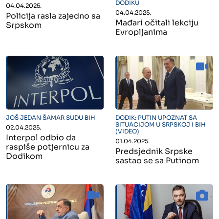
DODIKU
04.04.2025.
04.04.2025.
Policija rasla zajedno sa
Mađari očitali lekciju
Srpskom
Evropljanima
" alt="">
" alt="">
JOŠ JEDAN ŠAMAR SUDU BIH
DODIK: PUTIN UPOZNAT SA
SITUACIJOM U SRPSKOJ I BIH
02.04.2025.
(VIDEO)
Interpol odbio da
01.04.2025.
raspiše potjernicu za
Predsjednik Srpske
Dodikom
sastao se sa Putinom