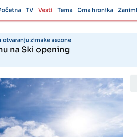
Početna
TV
Vesti
Tema
Crna hronika
Zaniml
m otvaranju zimske sezone
inu na Ski opening