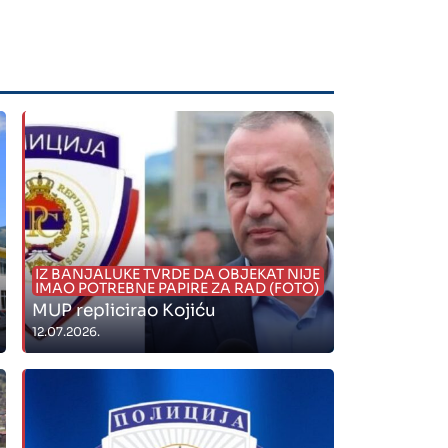
IZ BANJALUKE TVRDE DA OBJEKAT NIJE
IMAO POTREBNE PAPIRE ZA RAD (FOTO)
MUP replicirao Kojiću
12.07.2026.
" alt="">