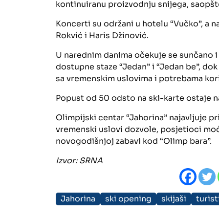
kontinuiranu proizvodnju snijega, saopšt
Koncerti su održani u hotelu “Vučko”, a na
Rokvić i Haris Džinović.
U narednim danima očekuje se sunčano i h
dostupne staze “Jedan” i “Jedan be”, dok
sa vremenskim uslovima i potrebama kori
Popust od 50 odsto na ski-karte ostaje n
Olimpijski centar “Jahorina” najavljuje 
vremenski uslovi dozvole, posjetioci moći
novogodišnjoj zabavi kod “Olimp bara”.
Izvor:
SRNA
Jahorina
ski opening
skijaši
turist