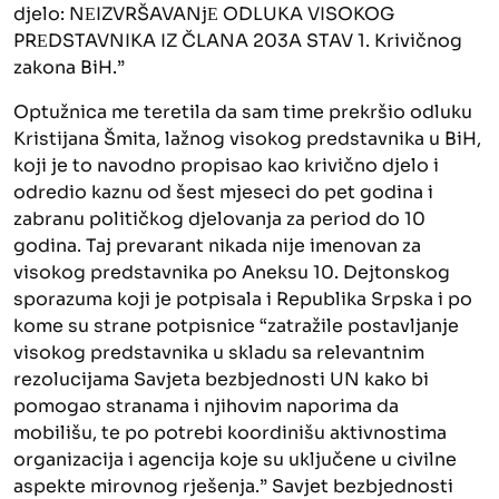
djelo: NЕIZVRŠAVANjЕ ODLUKA VISOKOG
PRЕDSTAVNIKA IZ ČLANA 203A STAV 1. Krivičnog
zakona BiH.”
Optužnica me teretila da sam time prekršio odluku
Kristijana Šmita, lažnog visokog predstavnika u BiH,
koji je to navodno propisao kao krivično djelo i
odredio kaznu od šest mjeseci do pet godina i
zabranu političkog djelovanja za period do 10
godina. Taj prevarant nikada nije imenovan za
visokog predstavnika po Aneksu 10. Dejtonskog
sporazuma koji je potpisala i Republika Srpska i po
kome su strane potpisnice “zatražile postavljanje
visokog predstavnika u skladu sa relevantnim
rezolucijama Savjeta bezbjednosti UN kako bi
pomogao stranama i njihovim naporima da
mobilišu, te po potrebi koordinišu aktivnostima
organizacija i agencija koje su uključene u civilne
aspekte mirovnog rješenja.” Savjet bezbjednosti