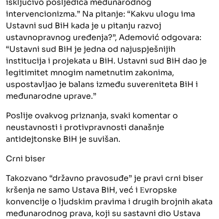
isključivo posljedica međunarodnog
intervencionizma.” Na pitanje: “Kakvu ulogu ima
Ustavni sud BiH kada je u pitanju razvoj
ustavnopravnog uređenja?”, Ademović odgovara:
“Ustavni sud BiH je jedna od najuspješnijih
institucija i projekata u BiH. Ustavni sud BiH dao je
legitimitet mnogim nametnutim zakonima,
uspostavljao je balans između suvereniteta BiH i
međunarodne uprave.”
Poslije ovakvog priznanja, svaki komentar o
neustavnosti i protivpravnosti današnje
antidejtonske BiH je suvišan.
Crni biser
Takozvano “državno pravosuđe” je pravi crni biser
kršenja ne samo Ustava BiH, već i Еvropske
konvencije o ljudskim pravima i drugih brojnih akata
međunarodnog prava, koji su sastavni dio Ustava