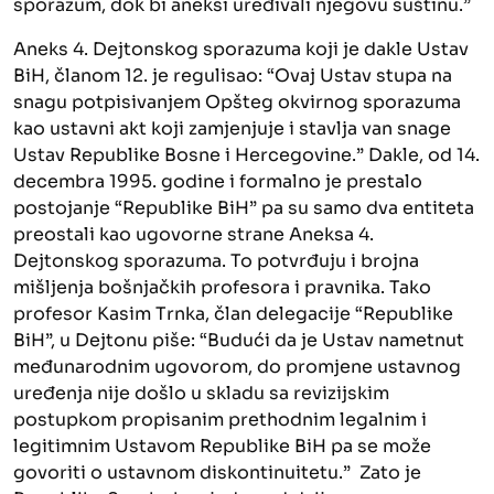
sporazum, dok bi aneksi uređivali njegovu suštinu.”
Aneks 4. Dejtonskog sporazuma koji je dakle Ustav
BiH, članom 12. je regulisao: “Ovaj Ustav stupa na
snagu potpisivanjem Opšteg okvirnog sporazuma
kao ustavni akt koji zamjenjuje i stavlja van snage
Ustav Republike Bosne i Hercegovine.” Dakle, od 14.
decembra 1995. godine i formalno je prestalo
postojanje “Republike BiH” pa su samo dva entiteta
preostali kao ugovorne strane Aneksa 4.
Dejtonskog sporazuma. To potvrđuju i brojna
mišljenja bošnjačkih profesora i pravnika. Tako
profesor Kasim Trnka, član delegacije “Republike
BiH”, u Dejtonu piše: “Budući da je Ustav nametnut
međunarodnim ugovorom, do promjene ustavnog
uređenja nije došlo u skladu sa revizijskim
postupkom propisanim prethodnim legalnim i
legitimnim Ustavom Republike BiH pa se može
govoriti o ustavnom diskontinuitetu.” Zato je