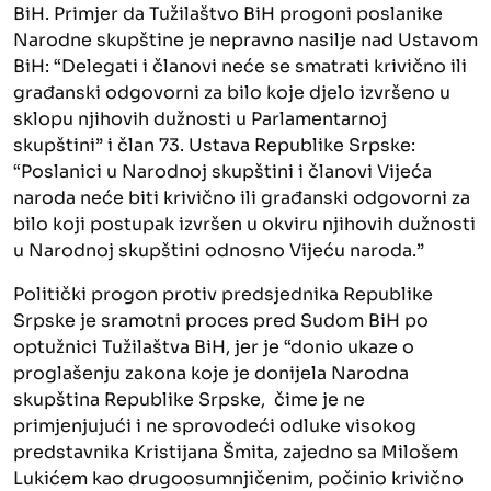
BiH. Primjer da Tužilaštvo BiH progoni poslanike
Narodne skupštine je nepravno nasilje nad Ustavom
BiH: “Delegati i članovi neće se smatrati krivično ili
građanski odgovorni za bilo koje djelo izvršeno u
sklopu njihovih dužnosti u Parlamentarnoj
skupštini” i član 73. Ustava Republike Srpske:
“Poslanici u Narodnoj skupštini i članovi Vijeća
naroda neće biti krivično ili građanski odgovorni za
bilo koji postupak izvršen u okviru njihovih dužnosti
u Narodnoj skupštini odnosno Vijeću naroda.”
Politički progon protiv predsjednika Republike
Srpske je sramotni proces pred Sudom BiH po
optužnici Tužilaštva BiH, jer je “donio ukaze o
proglašenju zakona koje je donijela Narodna
skupština Republike Srpske, čime je ne
primjenjujući i ne sprovodeći odluke visokog
predstavnika Kristijana Šmita, zajedno sa Milošem
Lukićem kao drugoosumnjičenim, počinio krivično