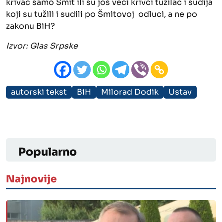
krivac samo Šmit ili su još veći krivci tužilac i sudija
koji su tužili i sudili po Šmitovoj odluci, a ne po
zakonu BiH?
Izvor: Glas Srpske
autorski tekst
BiH
Milorad Dodik
Ustav
Popularno
Najnovije