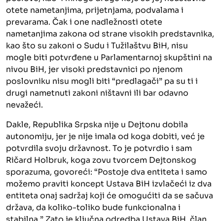
otete nametanjima, prijetnjama, podvalama i
prevarama. Čak i one nadležnosti otete
nametanjima zakona od strane visokih predstavnika,
kao što su zakoni o Sudu i Tužilaštvu BiH, nisu
mogle biti potvrđene u Parlamentarnoj skupštini na
nivou BiH, jer visoki predstavnici po njenom
poslovniku nisu mogli biti “predlagači” pa su ti i
drugi nametnuti zakoni ništavni ili bar odavno
nevažeći.
Dakle, Republika Srpska nije u Dejtonu dobila
autonomiju, jer je nije imala od koga dobiti, već je
potvrdila svoju državnost. To je potvrdio i sam
Ričard Holbruk, koga zovu tvorcem Dejtonskog
sporazuma, govoreći: “Postoje dva entiteta i samo
možemo praviti koncept Ustava BiH izvlačeći iz dva
entiteta onaj sadržaj koji će omogućiti da se sačuva
država, da koliko-toliko bude funkcionalna i
stabilna.” Zato je ključna odredba Ustava BiH, član