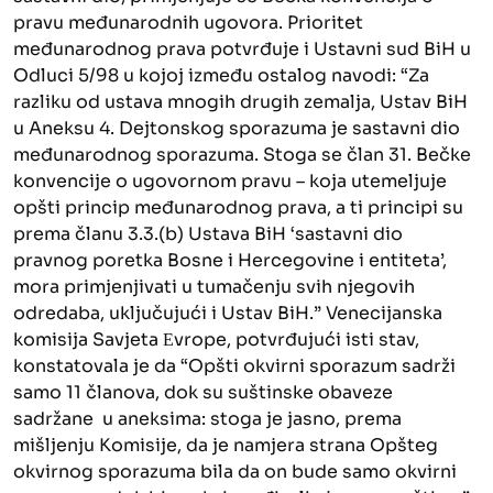
pravu međunarodnih ugovora. Prioritet
međunarodnog prava potvrđuje i Ustavni sud BiH u
Odluci 5/98 u kojoj između ostalog navodi: “Za
razliku od ustava mnogih drugih zemalja, Ustav BiH
u Aneksu 4. Dejtonskog sporazuma je sastavni dio
međunarodnog sporazuma. Stoga se član 31. Bečke
konvencije o ugovornom pravu – koja utemeljuje
opšti princip međunarodnog prava, a ti principi su
prema članu 3.3.(b) Ustava BiH ‘sastavni dio
pravnog poretka Bosne i Hercegovine i entiteta’,
mora primjenjivati u tumačenju svih njegovih
odredaba, uključujući i Ustav BiH.” Venecijanska
komisija Savjeta Еvrope, potvrđujući isti stav,
konstatovala je da “Opšti okvirni sporazum sadrži
samo 11 članova, dok su suštinske obaveze
sadržane u aneksima: stoga je jasno, prema
mišljenju Komisije, da je namjera strana Opšteg
okvirnog sporazuma bila da on bude samo okvirni