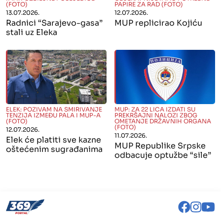
(FOTO)
PAPIRE ZA RAD (FOTO)
13.07.2026.
12.07.2026.
Radnici “Sarajevo-gasa”
MUP replicirao Kojiću
stali uz Eleka
" alt="">
" alt="">
ELEK: POZIVAM NA SMIRIVANJE
MUP: ZA 22 LICA IZDATI SU
TENZIJA IZMEĐU PALA I MUP-A
PREKRŠAJNI NALOZI ZBOG
(FOTO)
OMETANJE DRŽAVNIH ORGANA
(FOTO)
12.07.2026.
11.07.2026.
Elek će platiti sve kazne
MUP Republike Srpske
oštećenim sugrađanima
odbacuje optužbe “sile”