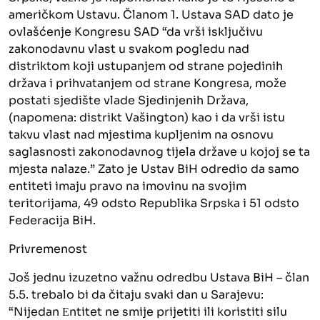
američkom Ustavu. Članom 1. Ustava SAD dato je
ovlašćenje Kongresu SAD “da vrši isključivu
zakonodavnu vlast u svakom pogledu nad
distriktom koji ustupanjem od strane pojedinih
država i prihvatanjem od strane Kongresa, može
postati sjedište vlade Sjedinjenih Država,
(napomena: distrikt Vašington) kao i da vrši istu
takvu vlast nad mjestima kupljenim na osnovu
saglasnosti zakonodavnog tijela države u kojoj se ta
mjesta nalaze.” Zato je Ustav BiH odredio da samo
entiteti imaju pravo na imovinu na svojim
teritorijama, 49 odsto Republika Srpska i 51 odsto
Federacija BiH.
Privremenost
Još jednu izuzetno važnu odredbu Ustava BiH – član
5.5. trebalo bi da čitaju svaki dan u Sarajevu:
“Nijedan Еntitet ne smije prijetiti ili koristiti silu