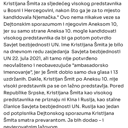
Kristijana Šmita za sljedećeg visokog predstavnika
u Bosni i Hercegovini, nakon što ga je za to mjesto
kandidovala Njemačka.” Ovo nema nikakve veze sa
Dejtonskim sporazumom i njegovim Aneksom 10,
jer su samo strane Aneksa 10. mogle kandidovati
visokog predstavnika da bi ga potom potvrdio
Savjet bezbjednosti UN. Ime Kristijana Šmita je bilo
na dnevnom redu zasjedanja Savjeta bezbjednosti
UN 22. jula 2021, ali tamo nije potvrđeno
neovlašteno i neobavezujuće “ambasadorsko
imenovanje”, jer je Šmit dobio samo dva glasa i 13
uzdržanih. Dakle, Kristijan Šmit po Aneksu 10. nije
visoki predstavnik pa se on lažno predstavlja. Pored
Republike Srpske, Kristijana Šmita kao visokog
predstavnika ne priznaju ni Kina i Rusija, kao stalne
članice Savjeta bezbjednosti UN. Rusija kao jedan
od potpisnika Dejtonskog sporazuma Kristijana
Šmita smatra prevarantom. Ja bih dodao – i
nevjerovatnim lažovom.