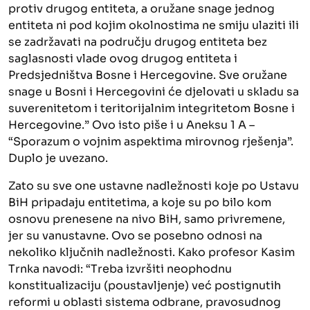
protiv drugog entiteta, a oružane snage jednog
entiteta ni pod kojim okolnostima ne smiju ulaziti ili
se zadržavati na području drugog entiteta bez
saglasnosti vlade ovog drugog entiteta i
Predsjedništva Bosne i Hercegovine. Sve oružane
snage u Bosni i Hercegovini će djelovati u skladu sa
suverenitetom i teritorijalnim integritetom Bosne i
Hercegovine.” Ovo isto piše i u Aneksu 1 A –
“Sporazum o vojnim aspektima mirovnog rješenja”.
Duplo je uvezano.
Zato su sve one ustavne nadležnosti koje po Ustavu
BiH pripadaju entitetima, a koje su po bilo kom
osnovu prenesene na nivo BiH, samo privremene,
jer su vanustavne. Ovo se posebno odnosi na
nekoliko ključnih nadležnosti. Kako profesor Kasim
Trnka navodi: “Treba izvršiti neophodnu
konstitualizaciju (poustavljenje) već postignutih
reformi u oblasti sistema odbrane, pravosudnog