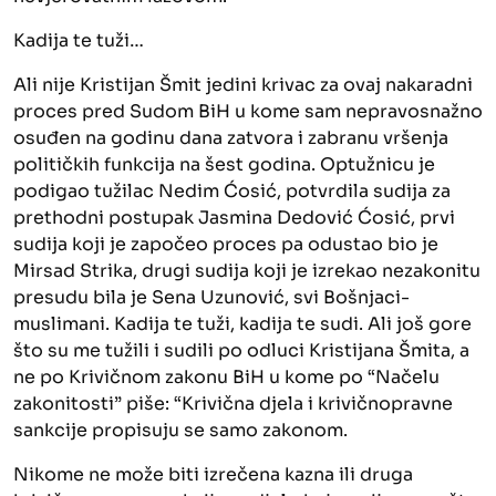
Kadija te tuži…
Ali nije Kristijan Šmit jedini krivac za ovaj nakaradni
proces pred Sudom BiH u kome sam nepravosnažno
osuđen na godinu dana zatvora i zabranu vršenja
političkih funkcija na šest godina. Optužnicu je
podigao tužilac Nedim Ćosić, potvrdila sudija za
prethodni postupak Jasmina Dedović Ćosić, prvi
sudija koji je započeo proces pa odustao bio je
Mirsad Strika, drugi sudija koji je izrekao nezakonitu
presudu bila je Sena Uzunović, svi Bošnjaci-
muslimani. Kadija te tuži, kadija te sudi. Ali još gore
što su me tužili i sudili po odluci Kristijana Šmita, a
ne po Krivičnom zakonu BiH u kome po “Načelu
zakonitosti” piše: “Krivična djela i krivičnopravne
sankcije propisuju se samo zakonom.
Nikome ne može biti izrečena kazna ili druga