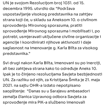
UN je svojom Rezolucijom broj 1031. od 15.
decembra 1995. utvrdio da: “Podržava
uspostavljanje visokog predstavnika na zahtjev
strana koji će, u skladu sa Aneksom 10. o civilnom
sprovođenju Mirovnog sporazuma, pratiti
sprovođenje Mirovnog sporazuma i mobilisati i, po
potrebi, usmjeravati uključene civilne organizacije i
agencije i koordinirati njihove aktivnosti i daje
saglasnost na imenovanje g. Karla Bilta za visokog
predstavnika.”
Svi drugi nakon Karla Bilta, imenovani su po inerciji,
ali bez zahtjeva strana kako to određuje Aneks 10.
Ipak je to činjeno rezolucijama Savjeta bezbjednosti
UN. Za razliku od njih, za Kristijana Šmita je 21. maja
2021. na sajtu OHR-a izdato nepotpisano
saopštenje: “Danas su u Sarajevu ambasadori
zemalja članica Upravnog odbora Savjeta za
sprovođenje mira PIK-a službeno imenovali