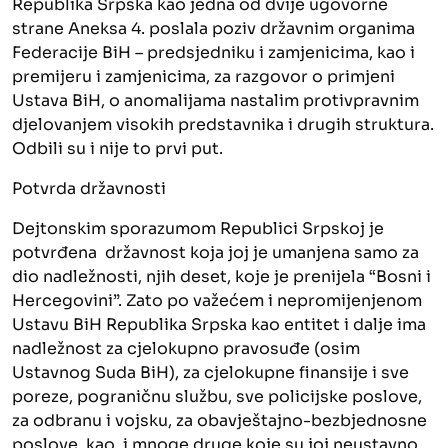
Republika Srpska kao jedna od dvije ugovorne
strane Aneksa 4. poslala poziv državnim organima
Federacije BiH – predsjedniku i zamjenicima, kao i
premijeru i zamjenicima, za razgovor o primjeni
Ustava BiH, o anomalijama nastalim protivpravnim
djelovanjem visokih predstavnika i drugih struktura.
Odbili su i nije to prvi put.
Potvrda državnosti
Dejtonskim sporazumom Republici Srpskoj je
potvrđena državnost koja joj je umanjena samo za
dio nadležnosti, njih deset, koje je prenijela “Bosni i
Hercegovini”. Zato po važećem i nepromijenjenom
Ustavu BiH Republika Srpska kao entitet i dalje ima
nadležnost za cjelokupno pravosuđe (osim
Ustavnog Suda BiH), za cjelokupne finansije i sve
poreze, pograničnu službu, sve policijske poslove,
za odbranu i vojsku, za obavještajno-bezbjednosne
poslove, kao i mnoge druge koje su joj neustavno