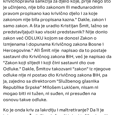
krivičnopravna sankcija za djelo koje, prije nego što
je učinjeno, nije bilo zakonom ili međunarodnim
pravom propisano kao krivično djelo i za koje
zakonom nije bila propisana kazna.” Dakle, zakon i
samo zakon. A šta je uradio Kristijan Šmit, lažno se
predstavljajući kao visoki predstavnik? Nije donio
zakon već ODLUKU kojom se donosi Zakon o
izmjenama i dopunama Krivičnog zakona Bosne i
Hercegovine.” Ali Šmit nije napisao da to postaje
sastavni dio Krivičnog zakona BiH, već je napisao da
“Zakon koji slijedi i koji čini sastavni dio ove
Odluke.” Dakle, Šmitov takozvani “zakon” iz njegove
odluke nije ni postao dio Krivičnog zakona BiH, pa
ja, zajedno sa direktorom “Službenog glasnika
Republike Srpske” Milošem Lukićem, nisam ni
mogao biti ni tužen, ni suđen, ni presuđen na
osnovu takve odluke.
Ko je onda kriv za lakrdiju i maltretiranje? Da li je