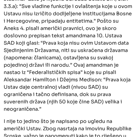
3.3.a): “Sve vladine funkcije i ovlaštenja koje u ovom
Ustavu nisu izričito dodijeljene institucijama Bosne
i Hercegovine, pripadaju entitetima.” Pošto su
Aneks 4. pisali američki pravnici, ovo je skoro
doslovno prepisan tekst amandmana 10. Ustava
SAD koji glasi: “Prava koja nisu ovim Ustavom data
Sjedinjenim Državama, niti su uskraćena državama
(napomena: članicama), ostavljena su svakoj
pojedinoj državi ili narodu.” Ovaj amandman je
nastao iz “Federalističkih spisa” koje su pisali
Aleksandar Hamilton i Džejms Medison: “Prava koja
Ustav daje centralnoj vladi (nivou SAD) su
ograničena i tačno definisana, dok su prava
suverenih država (njih 50 koje čine SAD) velika i
neograničena.”
I nije to jedino što je napisano po ugledu na
američki Ustav. Zbog nasrtaja na imovinu Republike
Srpske, važno je napomenuti kako je to riješeno u