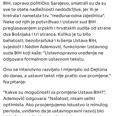
BiH, zapravo političko Sarajevo, smatrali su da su
sve te otete nadležnosti nedodirljive, jer ih je
kreirala i nametala tzv. “međunarodna zajednica”.
Neke od njih je potvrđivao i Ustavni sud BiH
preglasavanjem srpskih i hrvatskih sudija od strane
dva Bošnjaka i tri stranca. Koliko je tu bilo
bahatosti, bezobrazluka i kršenja Ustava BiH,
svjedoči i Nedim Ademović, funkcioner Ustavnog
suda BiH koji kaže: “Ustavnopravno uređenje ne
odgovara formalnom ustavnom tekstu.
Ono se intenzivno razvijalo i mijenjalo od Dejtona
do danas, a ustavni tekst nije pratio ove promjene.”
Na pitanje:
“Kakve su mogućnosti za promjene Ustava BiH?”,
Ademović odgovara: “Nažalost, nisam veliki
optimista. Ako procjenjujemo iskustvo iz minulog
perioda, uviđamo da je ustavnopravni razvoj bio