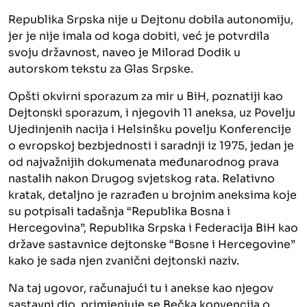
Republika Srpska nije u Dejtonu dobila autonomiju,
jer je nije imala od koga dobiti, već je potvrdila
svoju državnost, naveo je Milorad Dodik u
autorskom tekstu za Glas Srpske.
Opšti okvirni sporazum za mir u BiH, poznatiji kao
Dejtonski sporazum, i njegovih 11 aneksa, uz Povelju
Ujedinjenih nacija i Helsinšku povelju Konferencije
o evropskoj bezbjednosti i saradnji iz 1975, jedan je
od najvažnijih dokumenata međunarodnog prava
nastalih nakon Drugog svjetskog rata. Relativno
kratak, detaljno je razrađen u brojnim aneksima koje
su potpisali tadašnja “Republika Bosna i
Hercegovina”, Republika Srpska i Federacija BiH kao
države sastavnice dejtonske “Bosne i Hercegovine”
kako je sada njen zvanični dejtonski naziv.
Na taj ugovor, računajući tu i anekse kao njegov
sastavni dio, primjenjuje se Bečka konvencija o