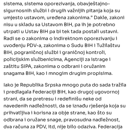
sistema, sistema oporezivanja, obavještajno-
sigurnosnih službi i drugih važnijih pitanja koja su
umjesto ustavom, uređena zakonima.” Dakle, zakoni
nisu u skladu sa Ustavom BiH, pa ih je potrebno
utrpati u Ustav BiH pa bi tek tada postali ustavni.
Radi se o zakonima o indirektnom oporezivanju i
uvođenju PDV-a, zakonima o Sudu BiH i Tužilaštvu
BiH, pograničnoj službi i graničnoj kontroli,
policijskim službenicima, Agenciji za istrage i
zaštitu SIPA, zakonima o odbrani i oružanim
snagama BiH, kao i mnogim drugim propisima.
Iako je Republika Srpska mnogo puta do sada tražila
i predlagala Federaciji BiH, kao drugoj ugovornoj
strani, da se pretresu i redefinišu neke od
navedenih nadležnosti, da se iznađu rješenja koja su
prihvatljiva i korisna za obje strane, kao što su
odbrana i oružane snage, pravosudna nadležnost,
dva računa za PDV, itd, nije bilo odaziva. Federacija