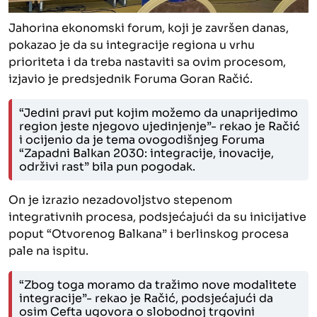
Jahorina ekonomski forum, koji je završen danas,
pokazao je da su integracije regiona u vrhu
prioriteta i da treba nastaviti sa ovim procesom,
izjavio je predsjednik Foruma Goran Račić.
“Jedini pravi put kojim možemo da unaprijedimo
region jeste njegovo ujedinjenje”- rekao je Račić
i ocijenio da je tema ovogodišnjeg Foruma
“Zapadni Balkan 2030: integracije, inovacije,
održivi rast” bila pun pogodak.
On je izrazio nezadovoljstvo stepenom
integrativnih procesa, podsjećajući da su inicijative
poput “Otvorenog Balkana” i berlinskog procesa
pale na ispitu.
“Zbog toga moramo da tražimo nove modalitete
integracije”- rekao je Račić, podsjećajući da
osim Cefta ugovora o slobodnoj trgovini