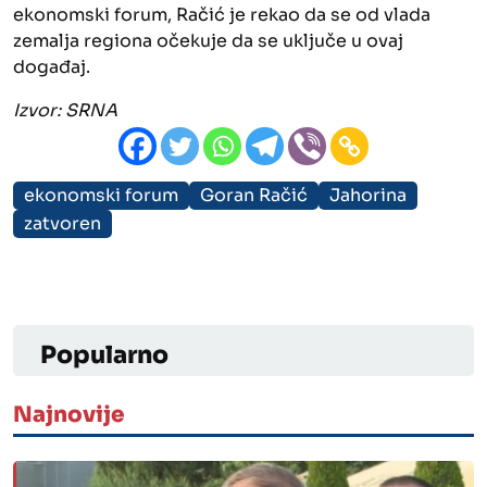
ekonomski forum, Račić je rekao da se od vlada
zemalja regiona očekuje da se uključe u ovaj
događaj.
Izvor:
SRNA
ekonomski forum
Goran Račić
Jahorina
zatvoren
Popularno
Najnovije