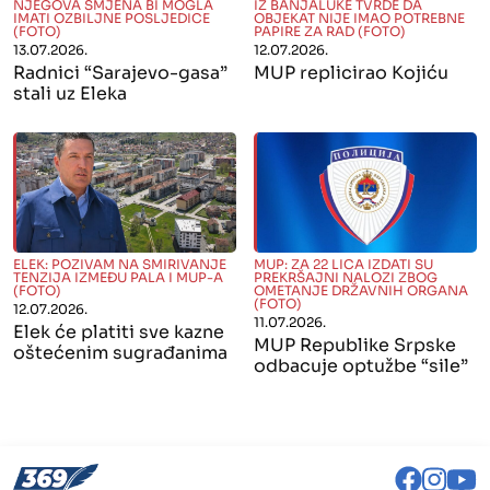
" alt="">
" alt="">
NJEGOVA SMJENA BI MOGLA
IZ BANJALUKE TVRDE DA
IMATI OZBILJNE POSLJEDICE
OBJEKAT NIJE IMAO POTREBNE
(FOTO)
PAPIRE ZA RAD (FOTO)
13.07.2026.
12.07.2026.
Radnici “Sarajevo-gasa”
MUP replicirao Kojiću
stali uz Eleka
" alt="">
" alt="">
ELEK: POZIVAM NA SMIRIVANJE
MUP: ZA 22 LICA IZDATI SU
TENZIJA IZMEĐU PALA I MUP-A
PREKRŠAJNI NALOZI ZBOG
(FOTO)
OMETANJE DRŽAVNIH ORGANA
(FOTO)
12.07.2026.
11.07.2026.
Elek će platiti sve kazne
MUP Republike Srpske
oštećenim sugrađanima
odbacuje optužbe “sile”