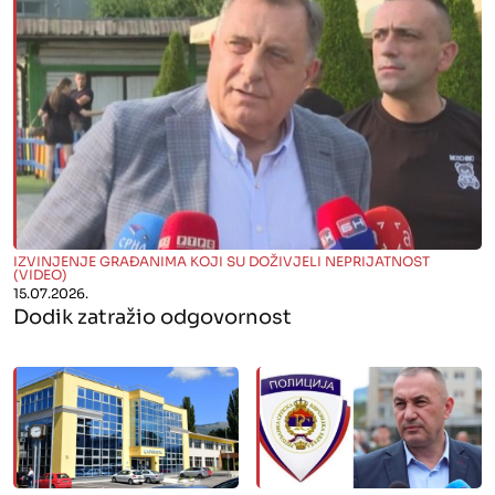
" alt="">
IZVINJENJE GRAĐANIMA KOJI SU DOŽIVJELI NEPRIJATNOST
(VIDEO)
15.07.2026.
Dodik zatražio odgovornost