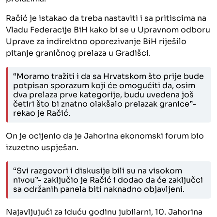
Račić je istakao da treba nastaviti i sa pritiscima na
Vladu Federacije BiH kako bi se u Upravnom odboru
Uprave za indirektno oporezivanje BiH riješilo
pitanje graničnog prelaza u Gradišci.
“Moramo tražiti i da sa Hrvatskom što prije bude
potpisan sporazum koji će omogućiti da, osim
dva prelaza prve kategorije, budu uvedena još
četiri što bi znatno olakšalo prelazak granice”-
rekao je Račić.
On je ocijenio da je Jahorina ekonomski forum bio
izuzetno uspješan.
“Svi razgovori i diskusije bili su na visokom
nivou”- zaključio je Račić i dodao da će zaključci
sa održanih panela biti naknadno objavljeni.
Najavljujući za iduću godinu jubilarni, 10. Jahorina