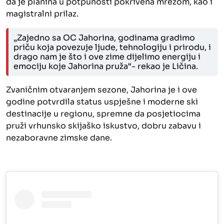
da je planina u potpunosti pokrivena mrežom, kao i
magistralni prilaz.
„Zajedno sa OC Jahorina, godinama gradimo
priču koja povezuje ljude, tehnologiju i prirodu, i
drago nam je što i ove zime dijelimo energiju i
emociju koje Jahorina pruža“- rekao je Ličina.
Zvaničnim otvaranjem
sezone
, Jahorina je i ove
godine potvrdila status
uspješne
i
moderne
ski
destinacije u regionu, spremne da posjetiocima
pruži vrhunsko skijaško iskustvo, dobru zabavu i
nezaboravne zimske dane.