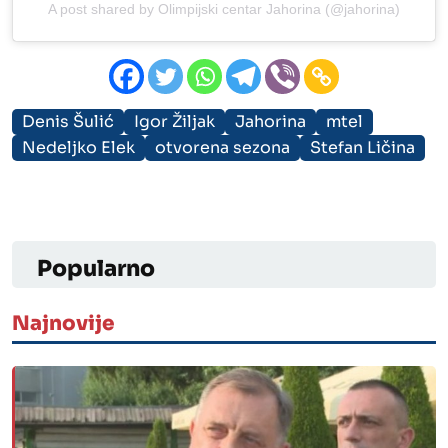
A post shared by Olimpijski centar Jahorina (@jahorina)
Denis Šulić
Igor Žiljak
Jahorina
mtel
Nedeljko Elek
otvorena sezona
Stefan Ličina
Popularno
Najnovije