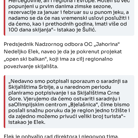
H
ercegovine
, ali i regiona i Evrope. Hoteli su već
popunjeni u prvim danima zimske sezone,
rezervacije za januar i februar su u punom jeku, a
nadamo se da će nas vremenski uslovi poslužiti i
da ćemo, kao i prethodnih godina, imati više od
100 dana skijanja“- istakao je Šulić.
Predsjednik Nadzornog odbora OC „Jahorina“
Nedeljko Elek,
naveo je da je
pokrenut projekat
„
o
pen
s
ki
b
alkan“, koji ima za cilj regionalno
povezivanje skijališta.
„Nedavno smo potpisali sporazum o saradnji sa
Skijalištima Srbije, a u narednom periodu
planiramo potpisivanje i sa Skijalištima Crne
Gore. Vjerujemo da ćemo ostvariti saradnju i
sa
Olimpijskim centrom
„
Bjelašnic
a“
, čime bismo
poslali snažnu poruku da je region jedno tržište i
da zajedno možemo privući veliki broj turista“-
istakao je Elek.
Elek
je
pohvalio rad direktora i njegovog tima,