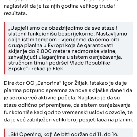
naglasivši da je iza njih godina velikog truda i
rezultata.
„Uspjeli smo da obezbijedimo da sve staze i
sistemi funkcionišu besprijekorno. Nastavljamo
dalje istim tempom – vjerujemo da ćemo biti
druga planina u Evropi koja
će
garantovati
skijanje
do 2.000 metara nadmorske visine,
zahvaljujući ulaganjima u sistem osnježavanja,
stručnom timu i podršci Vlade Republike
Srpske“- rekao je Elek.
Direktor OC „Jahorina“ Igor Žiljak, istakao je da je
planina potpuno spremna za nove skijaške dane i da
je sezona već aktivno počela. Naglasio je da su
staze odlično pripremljene, da sistem osnježavanja
funkcioniše kad god to vremenski uslovi dozvole, te
da je već zabilježen veliki broj posjetilaca na planini.
„Ski Opening, koji će biti održan od 11. do 14.