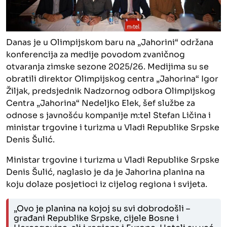
Danas je u Olimpijskom baru na
„
Jahorini
“
održana
konferencija za medije povodom zvaničnog
otvaranja zimske sezone 202
5
/2
6
. Medijima su se
obratili direktor Olimpijskog centra „Jahorina“ Igor
Žiljak, predsjednik Nadzornog odbora O
limpijskog
C
entra
„Jahorina“ Nedeljko Elek,
šef službe za
odnose s javnošću kompanije
m:tel Stefan Ličina i
ministar trgovine i turizma u Vladi Republike Srpske
Denis Šulić.
Ministar trgovine i turizma
u Vladi
Republike Srpske
Denis Šulić, naglasio je da je Jahorina planina na
koju dolaze posjetioci iz cijelog regiona i svijeta.
„Ovo je planina na kojoj su svi dobrodošli –
građani Republike Srpske, cijele B
osne
i