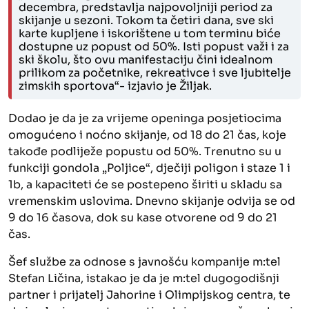
decembra, predstavlja najpovoljniji period za
skijanje u sezoni. Tokom ta četiri dana, sve ski
karte kupljene i iskorištene u tom terminu biće
dostupne uz popust od 50%. Isti popust važi i za
ski školu, što ovu manifestaciju čini idealnom
prilikom za početnike, rekreativce i sve ljubitelje
zimskih sportova“- izjavio je Žiljak.
Dodao je da je
za vrijeme
openinga
posjetiocima
omogućeno i noćno skijanje, od 18 do 21 čas, koje
takođe podliježe popustu od 50%. Trenutno su u
funkciji gondola „Poljice“, dječiji poligon i staze 1 i
1b, a kapaciteti će se postepeno širiti u skladu sa
vremenskim uslovima. Dnevno skijanje odvija se od
9 do 16 časova, dok su kase otvorene od 9 do 21
čas.
Šef službe za odnose s javnošću kompanije m:tel
Stefan Ličina, istakao je da je m:tel dugogodišnji
partner i prijatelj Jahorine i Olimpijskog centra, te