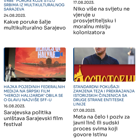
VRBE" PORUKE KOJE STIŽU
17.08.2023.
SRBIMA IZ MULTIKULTURALNOG
Niko više na svijetu ne
SARAJEVA
vjeruje u
24.08.2023.
prosvjetiteljsku i
Kakve poruke šalje
moralnu misiju
multikulturalno Sarajevo
kolonizatora
" alt="">
" alt="">
HAJKA POJEDINIH FEDERALNIH
STANDARDNI POKUŠAJI
MEDIJA NA SRPSKI FILM
ZAMJENA TEZA I PREKRAJANJA
"HEROJI HALIJARDA" OBILA SE
ISTORIJSKIH ČINJENICA SA
O GLAVU NAJVIŠE SFF-U
DRUGE STRANE ENTITESKE
LINIJE
16.08.2023.
07.08.2023.
Sarajevska politika
Meta na čelo i poziv za
uništava Sarajevski film
javni linč ili sudski
festival
proces svima koji
govore istinu