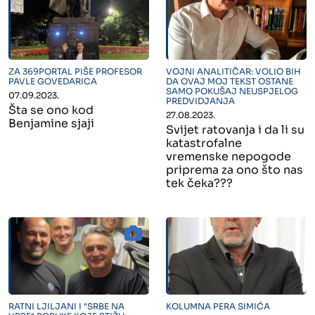
" alt="">
" alt="">
ZA 369PORTAL PIŠE PROFESOR
VOJNI ANALITIČAR: VOLIO BIH
PAVLE GOVEDARICA
DA OVAJ MOJ TEKST OSTANE
SAMO POKUŠAJ NEUSPJELOG
07.09.2023.
PREDVIDJANJA
Šta se ono kod
27.08.2023.
Benjamine sjaji
Svijet ratovanja i da li su
katastrofalne
vremenske nepogode
priprema za ono što nas
tek čeka???
" alt="">
" alt="">
RATNI LJILJANI I "SRBE NA
KOLUMNA PERA SIMIĆA