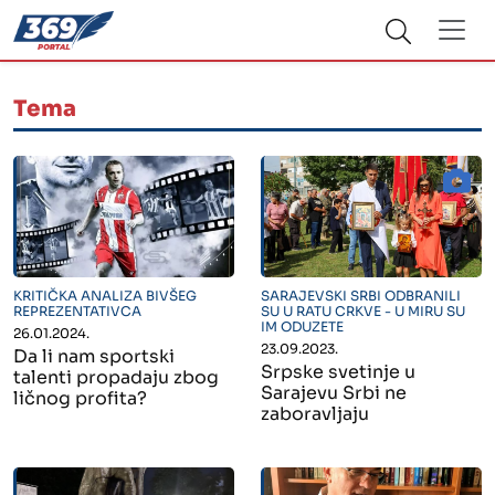
Tema
" alt="">
" alt="">
KRITIČKA ANALIZA BIVŠEG
SARAJEVSKI SRBI ODBRANILI
REPREZENTATIVCA
SU U RATU CRKVE - U MIRU SU
IM ODUZETE
26.01.2024.
23.09.2023.
Da li nam sportski
Srpske svetinje u
talenti propadaju zbog
Sarajevu Srbi ne
ličnog profita?
zaboravljaju