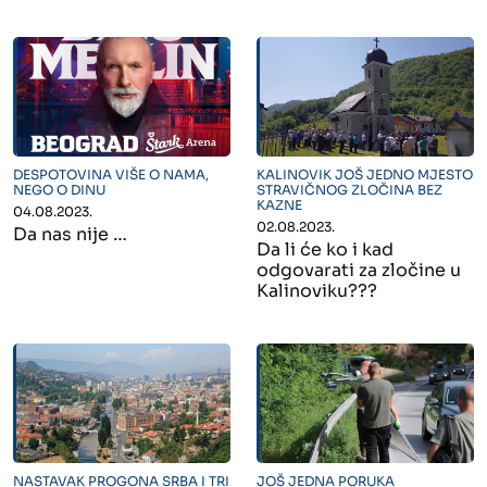
" alt="">
" alt="">
DESPOTOVINA VIŠE O NAMA,
KALINOVIK JOŠ JEDNO MJESTO
NEGO O DINU
STRAVIČNOG ZLOČINA BEZ
KAZNE
04.08.2023.
02.08.2023.
Da nas nije …
Da li će ko i kad
odgovarati za zločine u
Kalinoviku???
" alt="">
" alt="">
NASTAVAK PROGONA SRBA I TRI
JOŠ JEDNA PORUKA